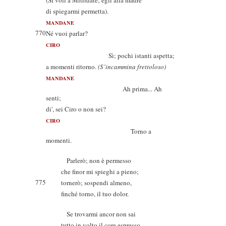
(Si voli a Mitridate; egli alla madre
di spiegarmi permetta).
MANDANE
770
Né vuoi parlar?
CIRO
Sì; pochi istanti aspetta;
a momenti ritorno.
(S’incammina frettoloso)
MANDANE
Ah prima... Ah
senti;
di', sei Ciro o non sei?
CIRO
Torno a
momenti.
Parlerò; non è permesso
che finor mi spieghi a pieno;
775
tornerò; sospendi almeno,
finché torno, il tuo dolor.
Se trovarmi ancor non sai
tutto in volto il core espresso,