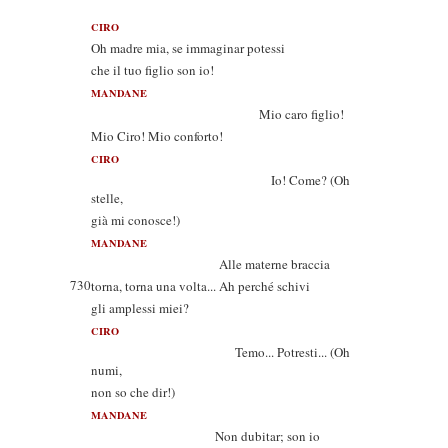
CIRO
Oh madre mia, se immaginar potessi
che il tuo figlio son io!
MANDANE
Mio caro figlio!
Mio Ciro! Mio conforto!
CIRO
Io! Come? (Oh
stelle,
già mi conosce!)
MANDANE
Alle materne braccia
730
torna, torna una volta... Ah perché schivi
gli amplessi miei?
CIRO
Temo... Potresti... (Oh
numi,
non so che dir!)
MANDANE
Non dubitar; son io