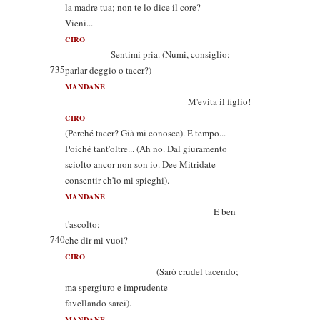
la madre tua; non te lo dice il core?
Vieni...
CIRO
Sentimi pria. (Numi, consiglio;
735
parlar deggio o tacer?)
MANDANE
M'evita il figlio!
CIRO
(Perché tacer? Già mi conosce). È tempo...
Poiché tant'oltre... (Ah no. Dal giuramento
sciolto ancor non son io. Dee Mitridate
consentir ch'io mi spieghi).
MANDANE
E ben
t'ascolto;
740
che dir mi vuoi?
CIRO
(Sarò crudel tacendo;
ma spergiuro e imprudente
favellando sarei).
MANDANE