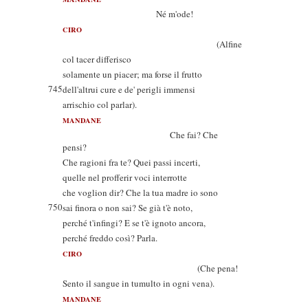
Né m'ode!
CIRO
(Alfine
col tacer differisco
solamente un piacer; ma forse il frutto
745
dell'altrui cure e de' perigli immensi
arrischio col parlar).
MANDANE
Che fai? Che
pensi?
Che ragioni fra te? Quei passi incerti,
quelle nel profferir voci interrotte
che voglion dir? Che la tua madre io sono
750
sai finora o non sai? Se già t'è noto,
perché t'infingi? E se t'è ignoto ancora,
perché freddo così? Parla.
CIRO
(Che pena!
Sento il sangue in tumulto in ogni vena).
MANDANE