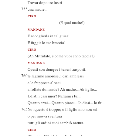
Trovar dopo tre lustri
755
una madre...
CIRO
(E qual madre!)
MANDANE
E accoglierla in tal guisa!
E fuggir le sue braccia!
CIRO
(Ah Mitridate, e come vuoi ch'io taccia?)
MANDANE
Questi son dunque i teneri trasporti,
760
le lagrime amorose, i cari amplessi
e le frapposte a' baci
affollate domande? Ah madre... Ah figlio...
Udisti i casi miei? Narrami i tui...
Quanto errai... Quanto piansi... Io dissi... Io fui...
765
No; questo è troppo; o il figlio mio non sei
o per nuova sventura
tutti gli ordini suoi cambiò natura.
CIRO