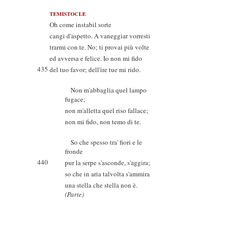
TEMISTOCLE
Oh come instabil sorte
cangi d'aspetto. A vaneggiar vorresti
trarmi con te. No; ti provai più volte
ed avversa e felice. Io non mi fido
435
del tuo favor; dell'ire tue mi rido.
Non m'abbaglia quel lampo
fugace;
non m'alletta quel riso fallace;
non mi fido, non temo di te.
So che spesso tra' fiori e le
fronde
440
pur la serpe s'asconde, s'aggira;
so che in aria talvolta s'ammira
una stella che stella non è.
(Parte)