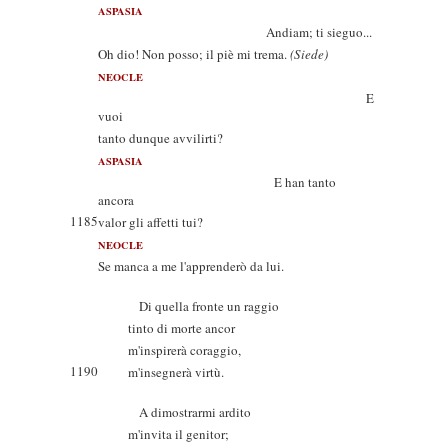
ASPASIA
Andiam; ti sieguo...
Oh dio! Non posso; il piè mi trema.
(Siede)
NEOCLE
E
vuoi
tanto dunque avvilirti?
ASPASIA
E han tanto
ancora
1185
valor gli affetti tui?
NEOCLE
Se manca a me l'apprenderò da lui.
Di quella fronte un raggio
tinto di morte ancor
m'inspirerà coraggio,
1190
m'insegnerà virtù.
A dimostrarmi ardito
m'invita il genitor;