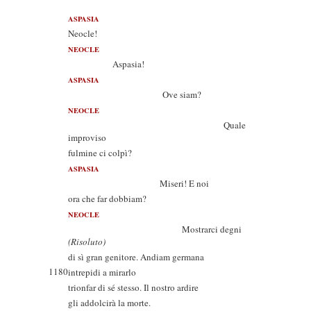
ASPASIA
Neocle!
NEOCLE
Aspasia!
ASPASIA
Ove siam?
NEOCLE
Quale
improviso
fulmine ci colpì?
ASPASIA
Miseri! E noi
ora che far dobbiam?
NEOCLE
Mostrarci degni
(Risoluto)
di sì gran genitore. Andiam germana
1180
intrepidi a mirarlo
trionfar di sé stesso. Il nostro ardire
gli addolcirà la morte.