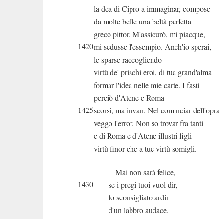
la dea di Cipro a immaginar, compose
da molte belle una beltà perfetta
greco pittor. M'assicurò, mi piacque,
1420
mi sedusse l'essempio. Anch'io sperai,
le sparse raccogliendo
virtù de' prischi eroi, di tua grand'alma
formar l'idea nelle mie carte. I fasti
perciò d'Atene e Roma
1425
scorsi, ma invan. Nel cominciar dell'opr
veggo l'error. Non so trovar fra tanti
e di Roma e d'Atene illustri figli
virtù finor che a tue virtù somigli.
Mai non sarà felice,
1430
se i pregi tuoi vuol dir,
lo sconsigliato ardir
d'un labbro audace.