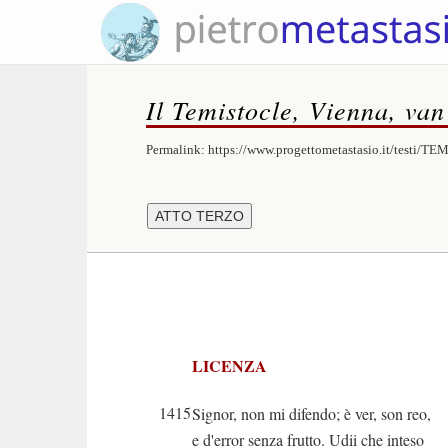
Il Temistocle, Vienna, va
Permalink:
https://www.progettometastasio.it/testi/T
LICENZA
1415
Signor, non mi difendo; è ver, son reo,
e d'error senza frutto. Udii che inteso