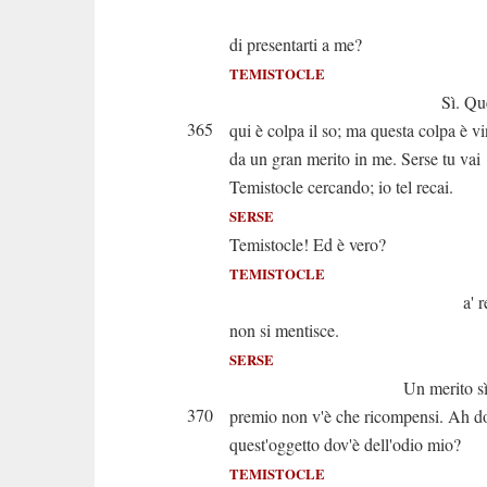
E greco ar
di presentarti a me?
TEMISTOCLE
Sì. Questo 
365
qui è colpa il so; ma questa colpa è vi
da un gran merito in me. Serse tu vai
Temistocle cercando; io tel recai.
SERSE
Temistocle! Ed è vero?
TEMISTOCLE
a' regi inn
non si mentisce.
SERSE
Un merito sì gr
370
premio non v'è che ricompensi. Ah d
quest'oggetto dov'è dell'odio mio?
TEMISTOCLE