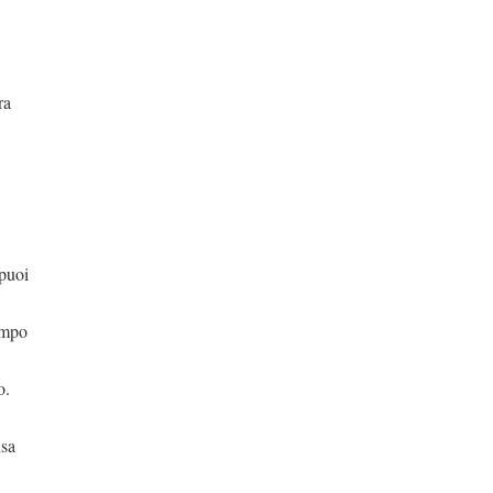
ra
puoi
campo
o.
nsa