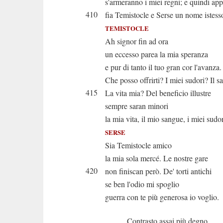
s'armeranno i miei regni; e quindi ap
410
fia Temistocle e Serse un nome istess
TEMISTOCLE
Ah signor fin ad ora
un eccesso parea la mia speranza
e pur di tanto il tuo gran cor l'avanza.
Che posso offrirti? I miei sudori? Il 
415
La vita mia? Del beneficio illustre
sempre saran minori
la mia vita, il mio sangue, i miei sudor
SERSE
Sia Temistocle amico
la mia sola mercé. Le nostre gare
420
non finiscan però. De' torti antichi
se ben l'odio mi spoglio
guerra con te più generosa io voglio.
Contrasto assai più degno