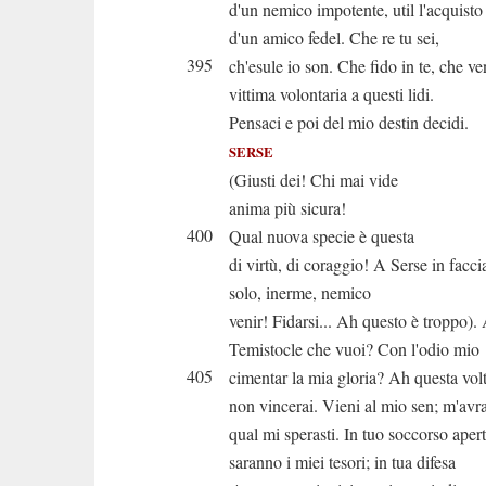
d'un nemico impotente, util l'acquisto
d'un amico fedel. Che re tu sei,
395
ch'esule io son. Che fido in te, che v
vittima volontaria a questi lidi.
Pensaci e poi del mio destin decidi.
SERSE
(Giusti dei! Chi mai vide
anima più sicura!
400
Qual nuova specie è questa
di virtù, di coraggio! A Serse in facci
solo, inerme, nemico
venir! Fidarsi... Ah questo è troppo)
Temistocle che vuoi? Con l'odio mio
405
cimentar la mia gloria? Ah questa vol
non vincerai. Vieni al mio sen; m'avr
qual mi sperasti. In tuo soccorso apert
saranno i miei tesori; in tua difesa