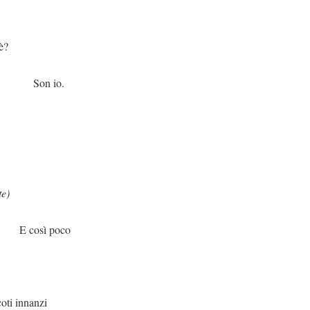
?
o.
te)
poco
 innanzi