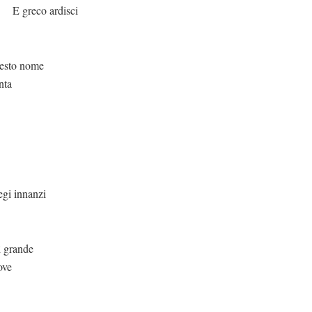
disci
nome
nta
anzi
ande
ove