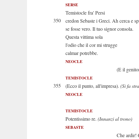
SERSE
Temistocle fra' Persi
350
credon Sebaste i Greci. Ah cerca e sp
se fosse vero. Il tuo signor consola.
Questa vittima sola
l'odio che il cor mi strugge
calmar potrebbe.
NEOCLE
(E il genitor non 
TEMISTOCLE
355
(Ecco il punto, all'impresa).
(Si fa str
NEOCLE
(Ah padre! A
TEMISTOCLE
Potentissimo re.
(Innanzi al trono)
SEBASTE
Che ardir! Quel 