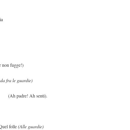
ia
fugge!)
ada fra le guardie)
h senti).
folle
(Alle guardie)