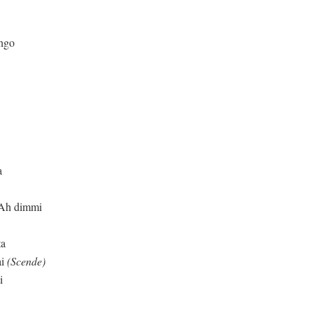
engo
a
. Ah dimmi
ta
ai
(Scende)
i