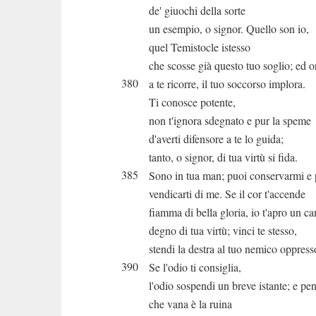
de' giuochi della sorte
un esempio, o signor. Quello son io,
quel Temistocle istesso
che scosse già questo tuo soglio; ed o
380
a te ricorre, il tuo soccorso implora.
Ti conosce potente,
non t'ignora sdegnato e pur la speme
d'averti difensore a te lo guida;
tanto, o signor, di tua virtù si fida.
385
Sono in tua man; puoi conservarmi e 
vendicarti di me. Se il cor t'accende
fiamma di bella gloria, io t'apro un 
degno di tua virtù; vinci te stesso,
stendi la destra al tuo nemico oppress
390
Se l'odio ti consiglia,
l'odio sospendi un breve istante; e pe
che vana è la ruina