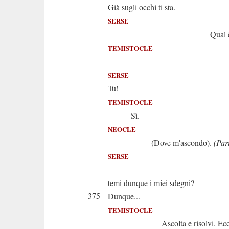
Già sugli occhi ti sta.
SERSE
Qual è
TEMISTOCLE
Son i
SERSE
Tu!
TEMISTOCLE
Sì.
NEOCLE
(Dove m'ascondo).
(Par
SERSE
E così 
temi dunque i miei sdegni?
375
Dunque...
TEMISTOCLE
Ascolta e risolvi. Eccoti