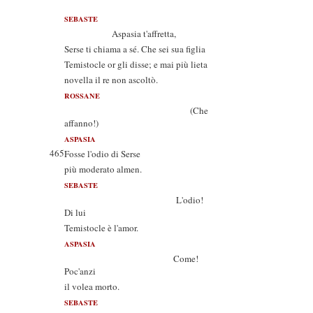
SEBASTE
Aspasia t'affretta,
Serse ti chiama a sé. Che sei sua figlia
Temistocle or gli disse; e mai più lieta
novella il re non ascoltò.
ROSSANE
(Che
affanno!)
ASPASIA
465
Fosse l'odio di Serse
più moderato almen.
SEBASTE
L'odio!
Di lui
Temistocle è l'amor.
ASPASIA
Come!
Poc'anzi
il volea morto.
SEBASTE