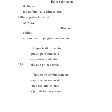
Ed or l'abbraccia,
il chiama
la sua felicità, l'addita a tutti,
470
non parla che di lui.
ASPASIA
Rossane
addio;
non so per troppa gioia ove son io.
È specie di tormento
questo per l'alma mia
eccesso di contento
475
che non potea sperar.
Troppo mi sembra estremo,
temo che un sogno sia,
temo destarmi e temo
a' palpiti tornar.
(Parte)