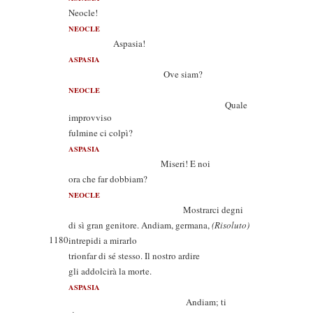
Neocle!
NEOCLE
Aspasia!
ASPASIA
Ove siam?
NEOCLE
Quale
improvviso
fulmine ci colpì?
ASPASIA
Miseri! E noi
ora che far dobbiam?
NEOCLE
Mostrarci degni
di sì gran genitore. Andiam, germana,
(Risoluto)
1180
intrepidi a mirarlo
trionfar di sé stesso. Il nostro ardire
gli addolcirà la morte.
ASPASIA
Andiam; ti