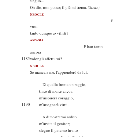
sieguo...
Oh dio, non posso; il piè mi trema.
(Siede)
NEOCLE
E
vuoi
tanto dunque avvilirti?
ASPASIA
E han tanto
ancora
1185
valor gli affetti tui?
NEOCLE
Se manca a me, l'apprenderò da lui.
Di quella fronte un raggio,
tinto di morte ancor,
m'inspirerà coraggio,
1190
m'insegnerà virtù.
A dimostrarmi ardito
m'invita il genitor;
sieguo il paterno invito