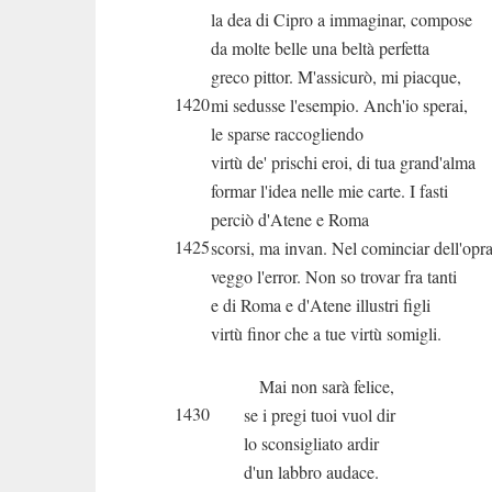
la dea di Cipro a immaginar, compose
da molte belle una beltà perfetta
greco pittor. M'assicurò, mi piacque,
1420
mi sedusse l'esempio. Anch'io sperai,
le sparse raccogliendo
virtù de' prischi eroi, di tua grand'alma
formar l'idea nelle mie carte. I fasti
perciò d'Atene e Roma
1425
scorsi, ma invan. Nel cominciar dell'opr
veggo l'error. Non so trovar fra tanti
e di Roma e d'Atene illustri figli
virtù finor che a tue virtù somigli.
Mai non sarà felice,
1430
se i pregi tuoi vuol dir
lo sconsigliato ardir
d'un labbro audace.