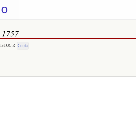
, 1757
EMISTOC|R
Copia