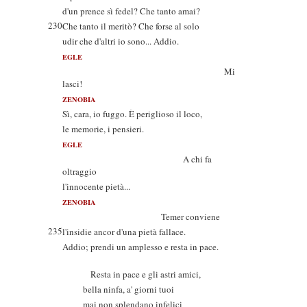
d'un prence sì fedel? Che tanto amai?
230
Che tanto il meritò? Che forse al solo
udir che d'altri io sono... Addio.
EGLE
Mi
lasci!
ZENOBIA
Sì, cara, io fuggo. È periglioso il loco,
le memorie, i pensieri.
EGLE
A chi fa
oltraggio
l'innocente pietà...
ZENOBIA
Temer conviene
235
l'insidie ancor d'una pietà fallace.
Addio; prendi un amplesso e resta in pace.
Resta in pace e gli astri amici,
bella ninfa, a' giorni tuoi
mai non splendano infelici