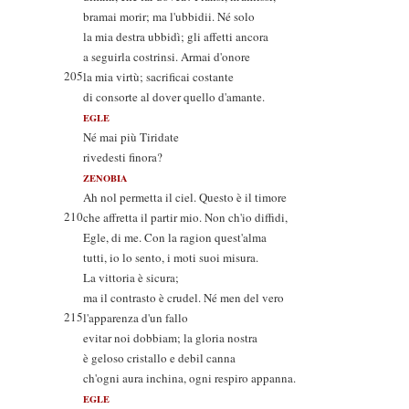
bramai morir; ma l'ubbidii. Né solo
la mia destra ubbidì; gli affetti ancora
a seguirla costrinsi. Armai d'onore
205
la mia virtù; sacrificai costante
di consorte al dover quello d'amante.
EGLE
Né mai più Tiridate
rivedesti finora?
ZENOBIA
Ah nol permetta il ciel. Questo è il timore
210
che affretta il partir mio. Non ch'io diffidi,
Egle, di me. Con la ragion quest'alma
tutti, io lo sento, i moti suoi misura.
La vittoria è sicura;
ma il contrasto è crudel. Né men del vero
215
l'apparenza d'un fallo
evitar noi dobbiam; la gloria nostra
è geloso cristallo e debil canna
ch'ogni aura inchina, ogni respiro appanna.
EGLE