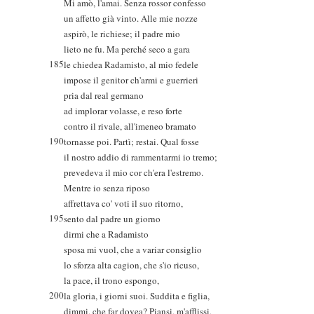
Mi amò, l'amai. Senza rossor confesso
un affetto già vinto. Alle mie nozze
aspirò, le richiese; il padre mio
lieto ne fu. Ma perché seco a gara
185
le chiedea Radamisto, al mio fedele
impose il genitor ch'armi e guerrieri
pria dal real germano
ad implorar volasse, e reso forte
contro il rivale, all'imeneo bramato
190
tornasse poi. Partì; restai. Qual fosse
il nostro addio di rammentarmi io tremo;
prevedeva il mio cor ch'era l'estremo.
Mentre io senza riposo
affrettava co' voti il suo ritorno,
195
sento dal padre un giorno
dirmi che a Radamisto
sposa mi vuol, che a variar consiglio
lo sforza alta cagion, che s'io ricuso,
la pace, il trono espongo,
200
la gloria, i giorni suoi. Suddita e figlia,
dimmi, che far dovea? Piansi, m'afflissi,