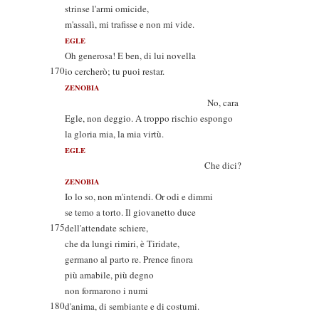
strinse l'armi omicide,
m'assalì, mi trafisse e non mi vide.
EGLE
Oh generosa! E ben, di lui novella
170
io cercherò; tu puoi restar.
ZENOBIA
No, cara
Egle, non deggio. A troppo rischio espongo
la gloria mia, la mia virtù.
EGLE
Che dici?
ZENOBIA
Io lo so, non m'intendi. Or odi e dimmi
se temo a torto. Il giovanetto duce
175
dell'attendate schiere,
che da lungi rimiri, è Tiridate,
germano al parto re. Prence finora
più amabile, più degno
non formarono i numi
180
d'anima, di sembiante e di costumi.