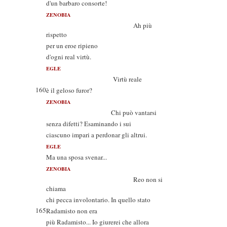
d'un barbaro consorte!
ZENOBIA
Ah più
rispetto
per un eroe ripieno
d'ogni real virtù.
EGLE
Virtù reale
160
è il geloso furor?
ZENOBIA
Chi può vantarsi
senza difetti? Esaminando i sui
ciascuno impari a perdonar gli altrui.
EGLE
Ma una sposa svenar...
ZENOBIA
Reo non si
chiama
chi pecca involontario. In quello stato
165
Radamisto non era
più Radamisto... Io giurerei che allora