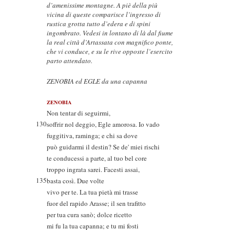
d’amenissime montagne. A piè della più
vicina di queste comparisce l’ingresso di
rustica grotta tutto d’edera e di spini
ingombrato. Vedesi in lontano di là dal fiume
la real città d’Artassata con magnifico ponte,
che vi conduce, e su le rive opposte l’esercito
parto attendato.
ZENOBIA ed EGLE da una capanna
ZENOBIA
Non tentar di seguirmi,
130
soffrir nol deggio, Egle amorosa. Io vado
fuggitiva, raminga; e chi sa dove
può guidarmi il destin? Se de' miei rischi
te conducessi a parte, al tuo bel core
troppo ingrata sarei. Facesti assai,
135
basta così. Due volte
vivo per te. La tua pietà mi trasse
fuor del rapido Arasse; il sen trafitto
per tua cura sanò; dolce ricetto
mi fu la tua capanna; e tu mi fosti