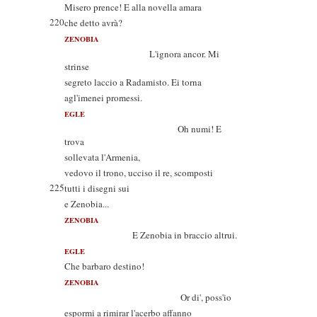
Misero prence! E alla novella amara
220
che detto avrà?
ZENOBIA
L'ignora ancor. Mi
strinse
segreto laccio a Radamisto. Ei torna
agl'imenei promessi.
EGLE
Oh numi! E
trova
sollevata l'Armenia,
vedovo il trono, ucciso il re, scomposti
225
tutti i disegni sui
e Zenobia...
ZENOBIA
E Zenobia in braccio altrui.
EGLE
Che barbaro destino!
ZENOBIA
Or di', poss'io
espormi a rimirar l'acerbo affanno