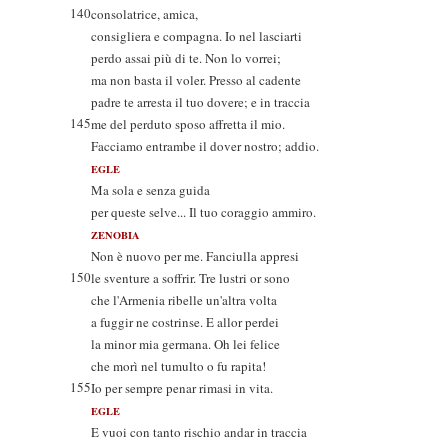
140
consolatrice, amica,
consigliera e compagna. Io nel lasciarti
perdo assai più di te. Non lo vorrei;
ma non basta il voler. Presso al cadente
padre te arresta il tuo dovere; e in traccia
145
me del perduto sposo affretta il mio.
Facciamo entrambe il dover nostro; addio.
EGLE
Ma sola e senza guida
per queste selve... Il tuo coraggio ammiro.
ZENOBIA
Non è nuovo per me. Fanciulla appresi
150
le sventure a soffrir. Tre lustri or sono
che l'Armenia ribelle un'altra volta
a fuggir ne costrinse. E allor perdei
la minor mia germana. Oh lei felice
che morì nel tumulto o fu rapita!
155
Io per sempre penar rimasi in vita.
EGLE
E vuoi con tanto rischio andar in traccia