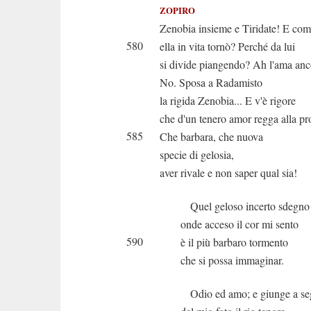
ZOPIRO
Zenobia insieme e Tiridate! E co
580
ella in vita tornò? Perché da lui
si divide piangendo? Ah l'ama anc
No. Sposa a Radamisto
la rigida Zenobia... E v'è rigore
che d'un tenero amor regga alla pr
585
Che barbara, che nuova
specie di gelosia,
aver rivale e non saper qual sia!
Quel geloso incerto sdegno
onde acceso il cor mi sento
590
è il più barbaro tormento
che si possa immaginar.
Odio ed amo; e giunge a s