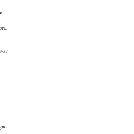
me
ora.
ova?
egno