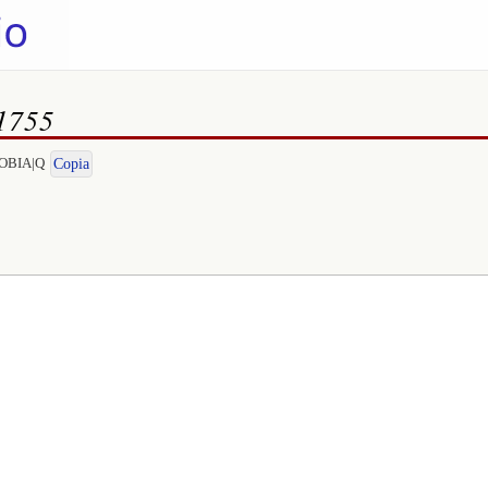
 1755
ENOBIA|Q
Copia