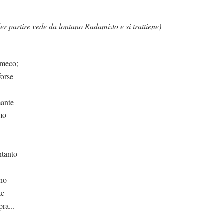
ler partire vede da lontano Radamisto e si trattiene)
 meco;
forse
mante
emo
ntanto
eno
te
ra...