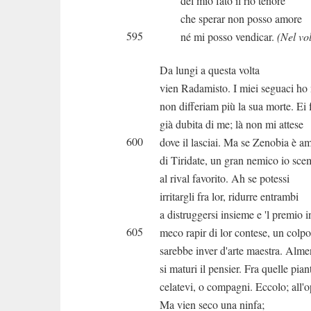
del mio fato il rio tenore
che sperar non posso amore
595
né mi posso vendicar.
(Nel vo
Da lungi a questa volta
vien Radamisto. I miei seguaci ho
non differiam più la sua morte. Ei 
già dubita di me; là non mi attese
600
dove il lasciai. Ma se Zenobia è a
di Tiridate, un gran nemico io sc
al rival favorito. Ah se potessi
irritargli fra lor, ridurre entrambi
a distruggersi insieme e 'l premio i
605
meco rapir di lor contese, un colpo
sarebbe inver d'arte maestra. Alm
si maturi il pensier. Fra quelle pian
celatevi, o compagni. Eccolo; all'op
Ma vien seco una ninfa;