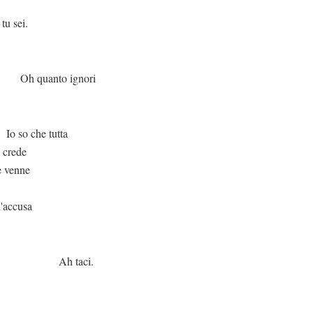
tu sei.
 ignori
 tutta
i crede
e venne
l'accusa
aci.