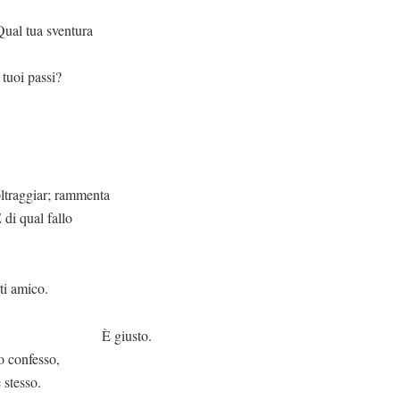
ventura
 tuoi passi?
r; rammenta
 di qual fallo
ico.
usto.
lo confesso,
 stesso.