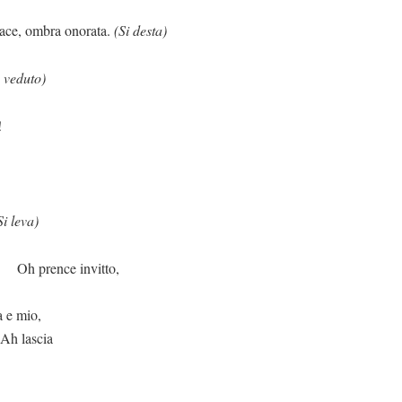
ombra onorata.
(Si desta)
 veduto)
!
Si leva)
invitto,
a e mio,
 Ah lascia