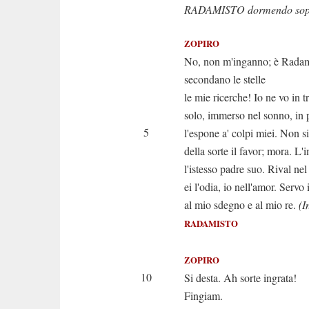
RADAMISTO dormendo sopra 
ZOPIRO
No, non m'inganno; è Rada
secondano le stelle
le mie ricerche! Io ne vo in tr
solo, immerso nel sonno, in 
5
l'espone a' colpi miei. Non si
della sorte il favor; mora. L
l'istesso padre suo. Rival nel
ei l'odia, io nell'amor. Servo
al mio sdegno e al mio re.
(I
RADAMISTO
Lasciami
ZOPIRO
10
Si desta. Ah sorte ingrata!
Fingiam.