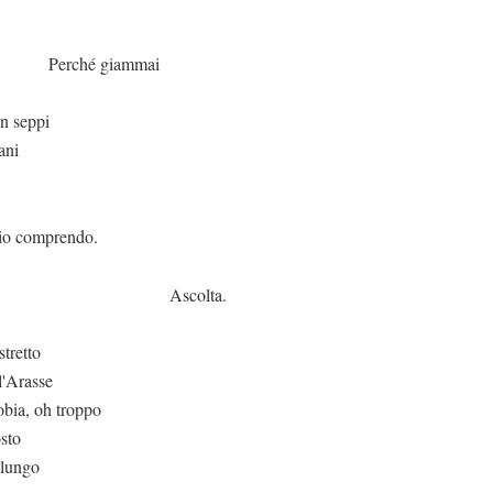
giammai
n seppi
ani
prendo.
olta.
stretto
l'Arasse
obia, oh troppo
osto
 lungo