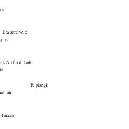
me
 volte
isposa
ui di tanto
io!
angi!
al fato
l'uccisi!