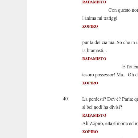
RADAMISTO
Con questo no
l'anima mi trafiggi.
ZOPIRO
Era altre
pur la delizia tua. So che in 
la bramasti...
RADAMISTO
E l'ottenni. Ah f
tesoro possessor! Ma... Oh d
ZOPIRO
Tu pi
40
La perdesti? Dov'è? Parla; qu
sì bei nodi ha divisi?
RADAMISTO
Ah Zopiro, ella è morta ed io 
ZOPIRO