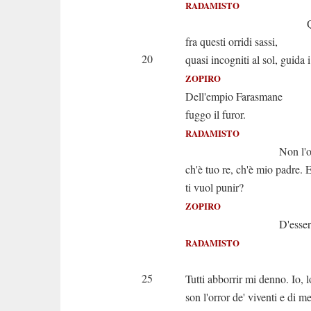
RADAMISTO
Qual tua s
fra questi orridi sassi,
20
quasi incogniti al sol, guida i
ZOPIRO
Dell'empio Farasmane
fuggo il furor.
RADAMISTO
Non l'oltraggia
ch'è tuo re, ch'è mio padre. E
ti vuol punir?
ZOPIRO
D'esserti am
RADAMISTO
È gi
25
Tutti abborrir mi denno. Io, 
son l'orror de' viventi e di me