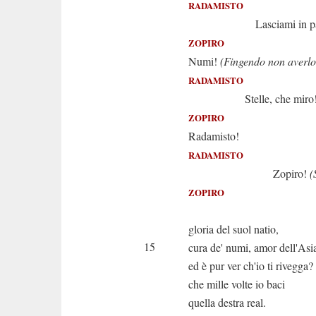
RADAMISTO
Lasciami in pace, 
ZOPIRO
Numi!
(Fingendo non averlo
RADAMISTO
Stelle, che miro
ZOPIRO
Radamisto!
RADAMISTO
Zopiro!
(
ZOPIRO
Oh prence 
gloria del suol natio,
15
cura de' numi, amor dell'Asi
ed è pur ver ch'io ti rivegga?
che mille volte io baci
quella destra real.