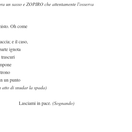
un sasso e ZOPIRO che attentamente l’osserva
misto. Oh come
accia; e il caso,
parte ignota
 trascuri
'impone
 trono
 in un punto
n atto di snudar la spada)
 in pace.
(Sognando)