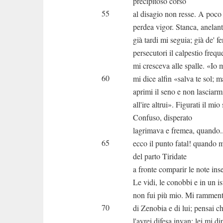
precipitoso corso
55
al disagio non resse. A poco
perdea vigor. Stanca, anelan
già tardi mi seguia; già de' fe
persecutori il calpestio frequ
mi cresceva alle spalle. «Io
60
mi dice alfin «salva te sol; 
aprimi il seno e non lasciarm
all'ire altrui». Figurati il mio 
Confuso, disperato
lagrimava e fremea, quando..
65
ecco il punto fatal! quando m
del parto Tiridate
a fronte comparir le note ins
Le vidi, le conobbi e in un is
non fui più mio. Mi ramment
70
di Zenobia e di lui; pensai ch
l'avrei difesa invan; lei mi di