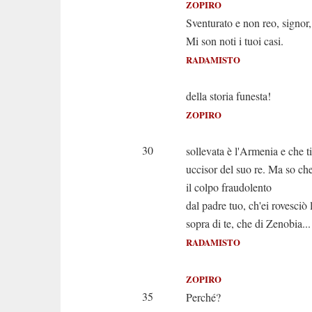
ZOPIRO
Sventurato e non reo, signor, 
Mi son noti i tuoi casi.
RADAMISTO
Oh quanto
della storia funesta!
ZOPIRO
Io so che
30
sollevata è l'Armenia e che t
uccisor del suo re. Ma so ch
il colpo fraudolento
dal padre tuo, ch'ei rovesciò 
sopra di te, che di Zenobia...
RADAMISTO
Ah t
ZOPIRO
35
Perché?