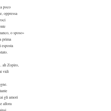
 a poco
te, oppressa
roci
ente
 manco, o sposo»
ma prima
i esposta
stato.
. ah Zopiro,
i vidi
egne.
tante
ai gli amori
e allora
pinsi