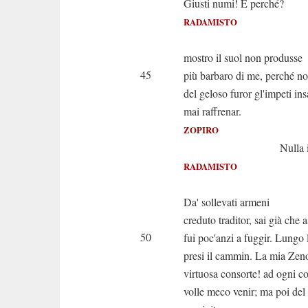
Giusti numi! E perché?
RADAMISTO
Perché 
mostro il suol non produsse
45
più barbaro di me, perché no
del geloso furor gl'impeti ins
mai raffrenar.
ZOPIRO
Nulla io com
RADAMISTO
Asc
Da' sollevati armeni
creduto traditor, sai già che a
50
fui poc'anzi a fuggir. Lungo 
presi il cammin. La mia Zen
virtuosa consorte! ad ogni c
volle meco venir; ma poi del