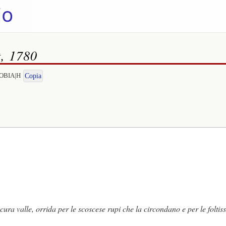
t, 1780
ENOBIA|H
Copia
ura valle, orrida per le scoscese rupi che la circondano e per le foltis