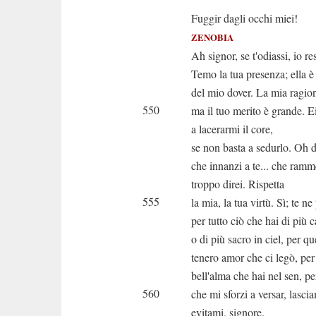
Fuggir dagli occhi miei!
ZENOBIA
Ah signor, se t'odiassi, io res
Temo la tua presenza; ella 
del mio dover. La mia ragion
550
ma il tuo merito è grande. E
a lacerarmi il core,
se non basta a sedurlo. Oh 
che innanzi a te... che ramm
troppo direi. Rispetta
555
la mia, la tua virtù. Sì; te ne
per tutto ciò che hai di più c
o di più sacro in ciel, per que
tenero amor che ci legò, per
bell'alma che hai nel sen, p
560
che mi sforzi a versar, lascia
evitami, signore.