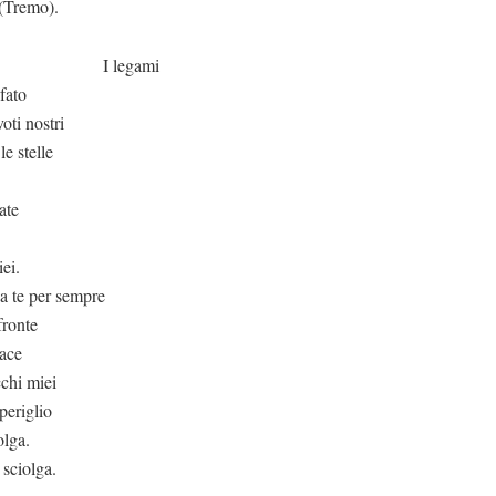
).
gami
fato
oti nostri
le stelle
ate
iei.
a te per sempre
fronte
pace
cchi miei
periglio
olga.
 sciolga.