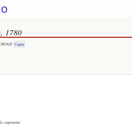
t, 1780
ENOBIA|H
Copia
a capanna