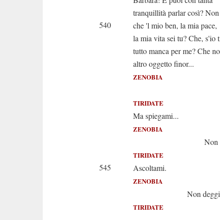
tranquillità parlar così? Non
540
che 'l mio ben, la mia pace,
la mia vita sei tu? Che, s'io 
tutto manca per me? Che no
altro oggetto finor...
ZENOBIA
Principe,
TIRIDATE
Ma spiegami...
ZENOBIA
Non poss
TIRIDATE
545
Ascoltami.
ZENOBIA
Non deggio
TIRIDATE
Odiarmi