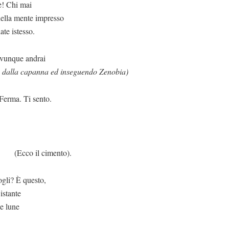
è! Chi mai
nella mente impresso
ate istesso.
ovunque andrai
 dalla capanna ed inseguendo Zenobia)
sento.
imento).
ogli? È questo,
istante
ue lune