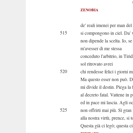
(Tremo
ZENOBIA
I le
de' reali imenei per man del 
515
si compongono in ciel. Da' v
non dipende la scelta. Io, se 
m'avesser di me stessa
conceduto l'arbitrio, in Tirid
sol ritrovato avrei
520
chi rendesse felici i giorni m
Ma questo esser non può. D
mi divide il destin. Piega la 
al decreto fatal. Vattene in 
ed in pace mi lascia. Agli o
525
non offrirti mai più. Sì gran 
alla nostra virtù, prence, si t
Questa già ci legò; questa ci