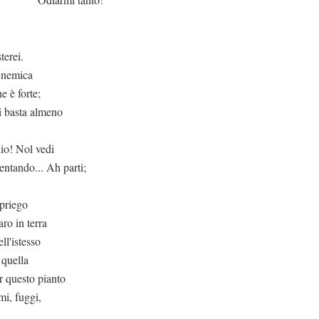
terei.
è nemica
e è forte;
i basta almeno
dio! Nol vedi
entando... Ah parti;
 priego
aro in terra
ll'istesso
 quella
er questo pianto
mi, fuggi,