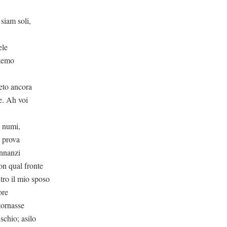
 siam soli,
ele
 temo
reto ancora
te. Ah voi
o numi,
 prova
innanzi
on qual fronte
ntro il mio sposo
ore
tornasse
ischio; asilo