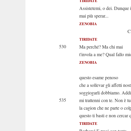
TIRIDATE
Assistetemi, o dei. Dunque 
mai più sperar...
ZENOBIA
Che più spera
TIRIDATE
530
Ma perché? Ma chi mai
t'invola a me? Qual fallo mio
ZENOBIA
Non 
questo esame penoso
che a sollevar gli affetti nost
soggiogarli dobbiamo. Addi
535
mi trattenni con te. Non è t
la cagion che ne parte o col
questo ti basti e non cercar q
TIRIDATE
Barbara! E puoi con tanta