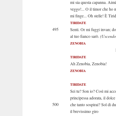
mi sia questa capanna. Aim
veggo!... O il timor che ho 
mi finge... Oh stelle! È Tirid
TIRIDATE
495
Senti. Or mi fuggi invan; d
al tuo fianco sarò.
(Uscendo
ZENOBIA
Ferma. Ti 
TIRIDATE
Ah Zenobia, Zenobia!
ZENOBIA
(Ecco il c
TIRIDATE
Sei tu? Son io? Così mi acc
principessa adorata, il dolce 
500
che tanto sospirai? Sol di d
il brevissimo giro