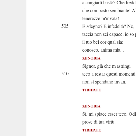
a cangiarti bastò? Che fredd
che composto sembiante! Ah
tenerezze m'invola!
505
È sdegno? È infedeltà? No, d
taccia non sei capace; io so
il tuo bel cor qual sia;
conosco, anima mia...
ZENOBIA
Signor, già che m'astringi
510
teco a restar questi moment
non si spendano invan.
TIRIDATE
Dunque ti
ZENOBIA
Sì, mi spiace esser teco. O
prove di tua virtù.
TIRIDATE