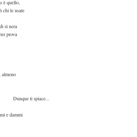
o è quello,
 chi le usate
i sì nera
 per prova
i, almeno
 spiace...
dimi e dammi