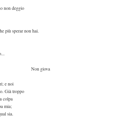
io non deggio
r non hai.
...
giova
ri; e noi
o. Già troppo
ua colpa
pa mia;
ual sia.