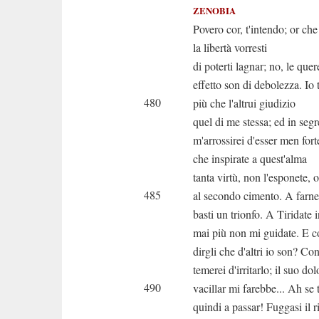
ZENOBIA
Povero cor, t'intendo; or che
la libertà vorresti
di poterti lagnar; no, le quer
effetto son di debolezza. Io
480
più che l'altrui giudizio
quel di me stessa; ed in seg
m'arrossirei d'esser men for
che inspirate a quest'alma
tanta virtù, non l'esponete, 
485
al secondo cimento. A farne
basti un trionfo. A Tiridate 
mai più non mi guidate. E c
dirgli che d'altri io son? Co
temerei d'irritarlo; il suo dol
490
vacillar mi farebbe... Ah se 
quindi a passar! Fuggasi il r