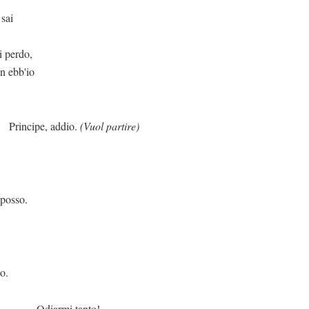
 sai
ti perdo,
n ebb'io
 addio.
(Vuol partire)
o.
.
 tanto!