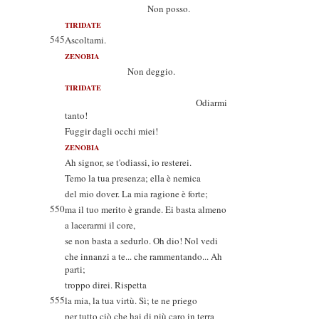
Non posso.
TIRIDATE
545
Ascoltami.
ZENOBIA
Non deggio.
TIRIDATE
Odiarmi
tanto!
Fuggir dagli occhi miei!
ZENOBIA
Ah signor, se t'odiassi, io resterei.
Temo la tua presenza; ella è nemica
del mio dover. La mia ragione è forte;
550
ma il tuo merito è grande. Ei basta almeno
a lacerarmi il core,
se non basta a sedurlo. Oh dio! Nol vedi
che innanzi a te... che rammentando... Ah
parti;
troppo direi. Rispetta
555
la mia, la tua virtù. Sì; te ne priego
per tutto ciò che hai di più caro in terra