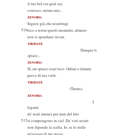
il tuo bel cor qual sia;
conosco, anima mia...
ZENOBIA
Signor, già che m'astringi
510
teco a restar questi momenti, almeno
non si spendano invan.
TIRIDATE
Dunque ti
spiace...
ZENOBIA
Sì, mi spiace esser teco. Odimi e dammi
prove di tua virtù.
TIRIDATE
(Tremo).
ZENOBIA
I
legami
de' reali imenei per man del fato
515
si compongono in ciel. Da' voti nostri
non dipende la scelta. Io, se le stelle
m'avesser di me stessa