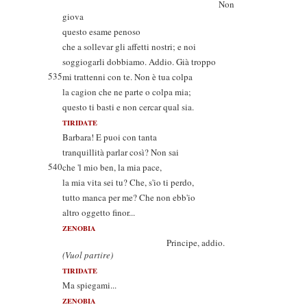
Non
giova
questo esame penoso
che a sollevar gli affetti nostri; e noi
soggiogarli dobbiamo. Addio. Già troppo
535
mi trattenni con te. Non è tua colpa
la cagion che ne parte o colpa mia;
questo ti basti e non cercar qual sia.
TIRIDATE
Barbara! E puoi con tanta
tranquillità parlar così? Non sai
540
che 'l mio ben, la mia pace,
la mia vita sei tu? Che, s'io ti perdo,
tutto manca per me? Che non ebb'io
altro oggetto finor...
ZENOBIA
Principe, addio.
(Vuol partire)
TIRIDATE
Ma spiegami...
ZENOBIA