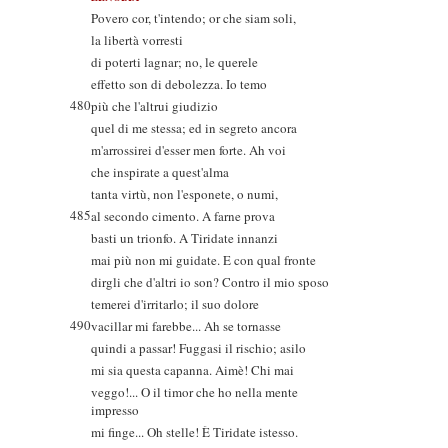
Povero cor, t'intendo; or che siam soli,
la libertà vorresti
di poterti lagnar; no, le querele
effetto son di debolezza. Io temo
480
più che l'altrui giudizio
quel di me stessa; ed in segreto ancora
m'arrossirei d'esser men forte. Ah voi
che inspirate a quest'alma
tanta virtù, non l'esponete, o numi,
485
al secondo cimento. A farne prova
basti un trionfo. A Tiridate innanzi
mai più non mi guidate. E con qual fronte
dirgli che d'altri io son? Contro il mio sposo
temerei d'irritarlo; il suo dolore
490
vacillar mi farebbe... Ah se tornasse
quindi a passar! Fuggasi il rischio; asilo
mi sia questa capanna. Aimè! Chi mai
veggo!... O il timor che ho nella mente
impresso
mi finge... Oh stelle! È Tiridate istesso.