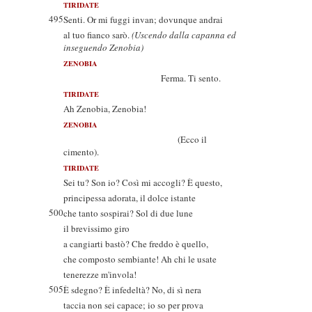
TIRIDATE
495
Senti. Or mi fuggi invan; dovunque andrai
al tuo fianco sarò.
(Uscendo dalla capanna ed
inseguendo Zenobia)
ZENOBIA
Ferma. Ti sento.
TIRIDATE
Ah Zenobia, Zenobia!
ZENOBIA
(Ecco il
cimento).
TIRIDATE
Sei tu? Son io? Così mi accogli? È questo,
principessa adorata, il dolce istante
500
che tanto sospirai? Sol di due lune
il brevissimo giro
a cangiarti bastò? Che freddo è quello,
che composto sembiante! Ah chi le usate
tenerezze m'invola!
505
È sdegno? È infedeltà? No, di sì nera
taccia non sei capace; io so per prova