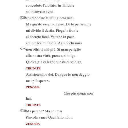
conceduto l'arbitrio, in Tiridate
sol ritrovato avrei
520
chi rendesse felici i giorni miei.
Ma questo esser non può. Da te per sempre
mi divide il destin. Piega la fronte
al decreto fatal. Vattene in pace
ed in pace mi lascia. Agli occhi miei
525
non offrirti mai più. Sì gran periglio
alla nostra virtù, prence, si tolga.
Questa già ci legò; questa ci sciolga.
TIRIDATE
Assistetemi, o dei. Dunque io non deggio
mai più sperar...
ZENOBIA
Che più sperar non
hai.
TIRIDATE
530
Ma perché? Ma chi mai
t'invola a me? Qual fallo mio...
ZENOBIA