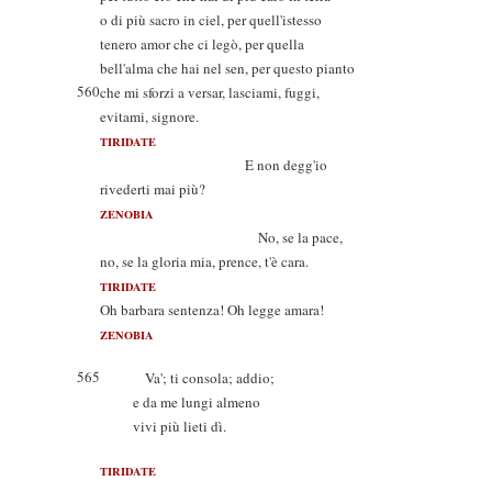
o di più sacro in ciel, per quell'istesso
tenero amor che ci legò, per quella
bell'alma che hai nel sen, per questo pianto
560
che mi sforzi a versar, lasciami, fuggi,
evitami, signore.
TIRIDATE
E non degg'io
rivederti mai più?
ZENOBIA
No, se la pace,
no, se la gloria mia, prence, t'è cara.
TIRIDATE
Oh barbara sentenza! Oh legge amara!
ZENOBIA
565
Va'; ti consola; addio;
e da me lungi almeno
vivi più lieti dì.
TIRIDATE