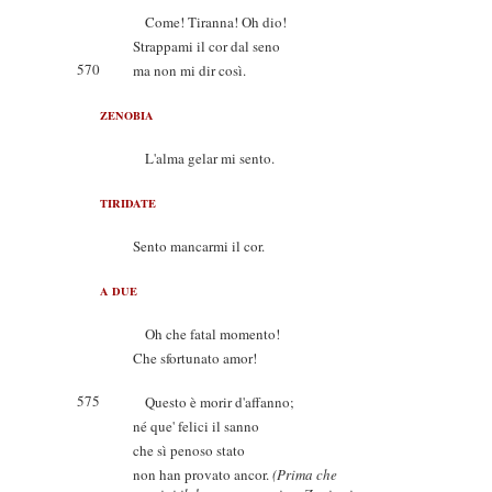
Come! Tiranna! Oh dio!
Strappami il cor dal seno
570
ma non mi dir così.
ZENOBIA
L'alma gelar mi sento.
TIRIDATE
Sento mancarmi il cor.
A DUE
Oh che fatal momento!
Che sfortunato amor!
575
Questo è morir d'affanno;
né que' felici il sanno
che sì penoso stato
non han provato ancor.
(Prima che