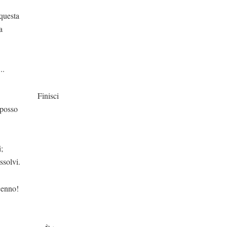
questa
a
.
sci
 posso
i;
ssolvi.
cenno!