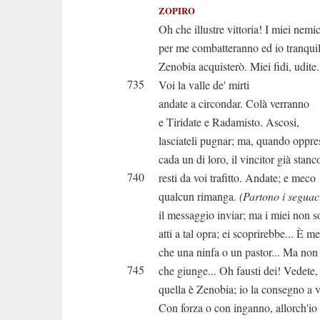
ZOPIRO
Oh che illustre vittoria! I miei nemic
per me combatteranno ed io tranqui
Zenobia acquisterò. Miei fidi, udite
735
Voi la valle de' mirti
andate a circondar. Colà verranno
e Tiridate e Radamisto. Ascosi,
lasciateli pugnar; ma, quando oppre
cada un di loro, il vincitor già stanc
740
resti da voi trafitto. Andate; e meco
qualcun rimanga.
(Partono i seguaci
il messaggio inviar; ma i miei non 
atti a tal opra; ei scoprirebbe... È m
che una ninfa o un pastor... Ma non 
745
che giunge... Oh fausti dei! Vedete,
quella è Zenobia; io la consegno a v
Con forza o con inganno, allorch'io 