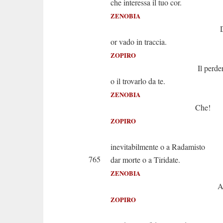
che interessa il tuo cor.
ZENOBIA
Del mio con
or vado in traccia.
ZOPIRO
Il perderlo di
o il trovarlo da te.
ZENOBIA
Che!
ZOPIRO
Senti. Io 
inevitabilmente o a Radamisto
765
dar morte o a Tiridate.
ZENOBIA
Ah!..
ZOPIRO
Taci. Il