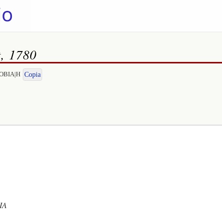
t, 1780
ENOBIA|H
Copia
IA