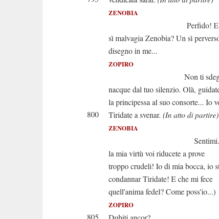
ZENOBIA
Perfido! E cr
sì malvagia Zenobia? Un sì pervers
disegno in me...
ZOPIRO
Non ti sdegnar; l'
nacque dal tuo silenzio. Olà, guida
la principessa al suo consorte... Io v
800
Tiridate a svenar.
(In atto di partire)
ZENOBIA
Sentimi. (Oh 
la mia virtù voi riducete a prove
troppo crudeli! Io di mia bocca, io s
condannar Tiridate! E che mi fece
quell'anima fedel? Come poss'io...)
ZOPIRO
805
Dubiti ancor?