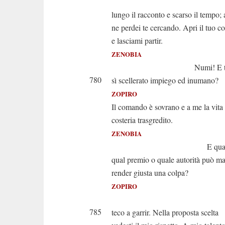
È tr
lungo il racconto e scarso il tempo; 
ne perdei te cercando. Apri il tuo co
e lasciami partir.
ZENOBIA
Numi! E tu pr
780
sì scellerato impiego ed inumano?
ZOPIRO
Il comando è sovrano e a me la vita
costeria trasgredito.
ZENOBIA
E qual cast
qual premio o quale autorità può ma
render giusta una colpa?
ZOPIRO
Addio. Non
785
teco a garrir. Nella proposta scelta