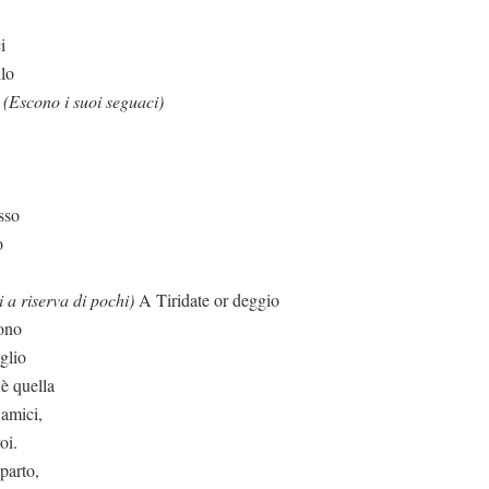
i
llo
.
(Escono i suoi seguaci)
sso
o
 a riserva di pochi)
A Tiridate or deggio
sono
eglio
è quella
 amici,
oi.
parto,