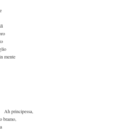
e
li
oro
to
glio
in mente
essa,
io bramo,
ta