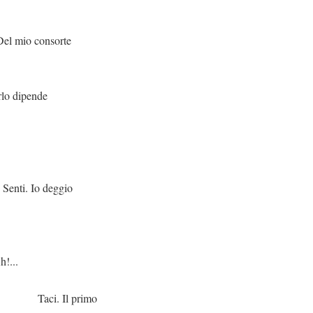
sorte
pende
deggio
.
 primo