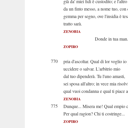
già da' miei fidi è custodito; e l'altro
da un finto messo, a nome tuo, con 
gemma per segno, ove l'insidia è tes
tratto sarà.
ZENOBIA
Donde in tua man..
ZOPIRO
Fini
770
pria d'ascoltar. Qual di lor voglio io
uccidere o salvar. L'arbitrio mio
dal tuo dipenderà. Tu l'uno amasti,
sei sposa all'altro; in vece mia risolv
qual vuoi condanna e qual ti piace a
ZENOBIA
775
Dunque... Misera me! Qual empio 
Per qual ragion? Chi ti costringe...
ZOPIRO