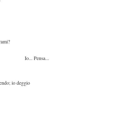
o
i?
nsa...
deggio
,