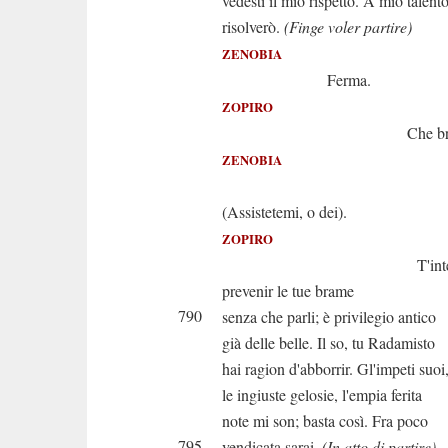
vedesti il mio rispetto. A mio talent
risolverò.
(Finge voler partire)
ZENOBIA
Ferma.
ZOPIRO
Che bram
ZENOBIA
Io... Pe
(Assistetemi, o dei).
ZOPIRO
T'intendo; io 
prevenir le tue brame
790
senza che parli; è privilegio antico
già delle belle. Il so, tu Radamisto
hai ragion d'abborrir. Gl'impeti suoi
le ingiuste gelosie, l'empia ferita
note mi son; basta così. Fra poco
795
vendicata sarai.
(In atto di partire)