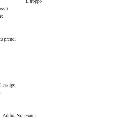
oppo
assai
re
endi
igo,
i
 venni