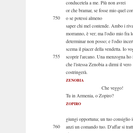
conducetela a me. Più non avrei
or che bramar, se fosse mio quel cor
750
o se potessi almeno
saper chi mel contende. Ambo i riva
morranno, è ver; ma l'odio mio fra l
determinar non posso; e l'odio incer
scema il piacer della vendetta. Io vo
755
scoprir l'arcano. Una menzogna ho 
che l'istessa Zenobia a dirmi il vero
costringerà.
ZENOBIA
Che veggo!
Tu in Armenia, o Zopiro?
ZOPIRO
Ah princip
giungi opportuna; un tuo consiglio 
760
anzi un comando tuo. D'affar si trat