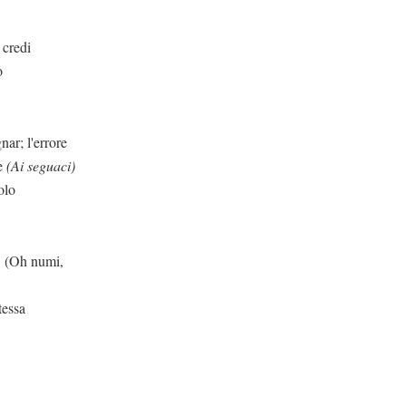
edi
o
errore
te
(Ai seguaci)
olo
numi,
tessa