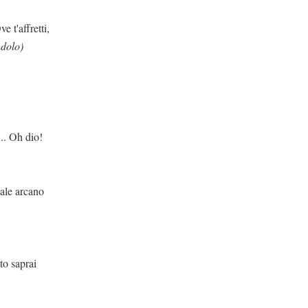
tti,
dolo)
dio!
cano
rai