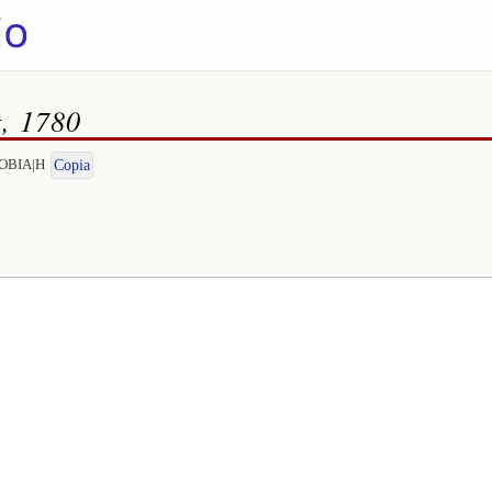
t, 1780
ENOBIA|H
Copia