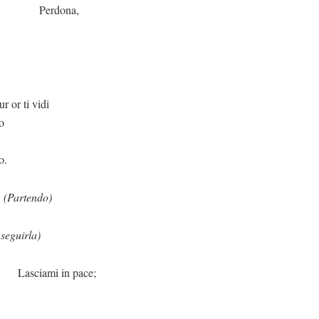
na,
vidi
o
o.
.
(Partendo)
seguirla)
n pace;