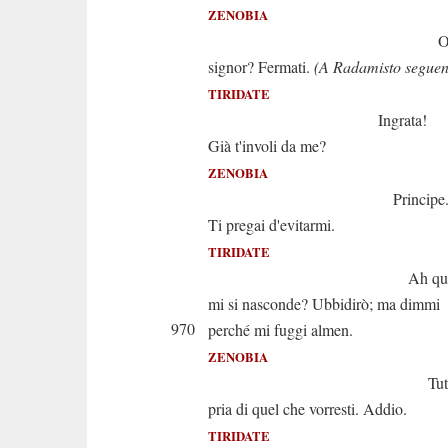
ZENOBIA
Ove t'affre
signor? Fermati.
(A Radamisto seguen
TIRIDATE
Ingrata!
Già t'involi da me?
ZENOBIA
Principe... Oh 
Ti pregai d'evitarmi.
TIRIDATE
Ah quale ar
mi si nasconde? Ubbidirò; ma dimmi
970
perché mi fuggi almen.
ZENOBIA
Tutto sap
pria di quel che vorresti. Addio.
TIRIDATE