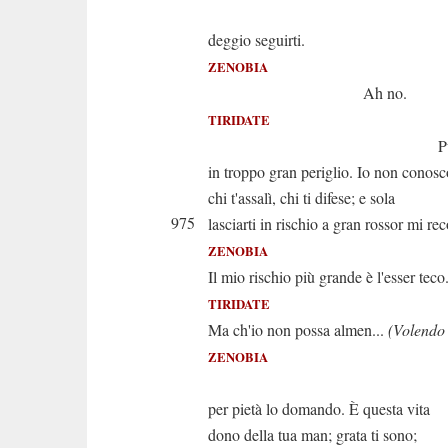
Perdo
deggio seguirti.
ZENOBIA
Ah no.
TIRIDATE
Pur or ti 
in troppo gran periglio. Io non conosc
chi t'assalì, chi ti difese; e sola
975
lasciarti in rischio a gran rossor mi rec
ZENOBIA
Il mio rischio più grande è l'esser teco
TIRIDATE
Ma ch'io non possa almen...
(Volendo 
ZENOBIA
Lasciami i
per pietà lo domando. È questa vita
dono della tua man; grata ti sono;