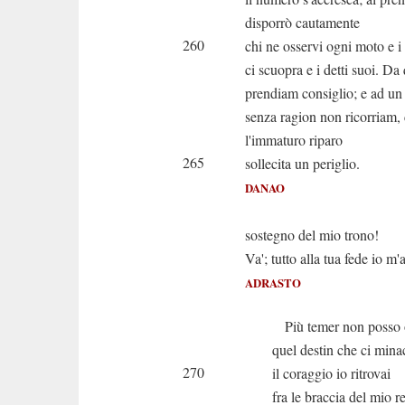
disporrò cautamente
260
chi ne osservi ogni moto e i 
ci scuopra e i detti suoi. Da 
prendiam consiglio; e ad un
senza ragion non ricorriam,
l'immaturo riparo
265
sollecita un periglio.
DANAO
Oh saggio
sostegno del mio trono!
Va'; tutto alla tua fede io 
ADRASTO
Più temer non posso 
quel destin che ci mina
270
il coraggio io ritrovai
fra le braccia del mio re