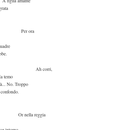
amante
grata
ora
quadre
bbe.
orri,
 Ma temo
rà... No. Troppo
i confondo.
a reggia
nce intorno