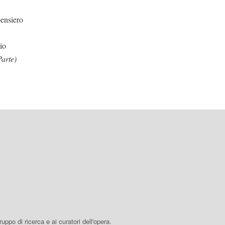
ensiero
io
Parte)
 gruppo di ricerca e ai curatori dell'opera.