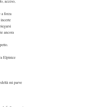
o, acceso,
 a forza
 incerte
spiegarsi
pie ancora
petto.
ra Elpinice
i parve