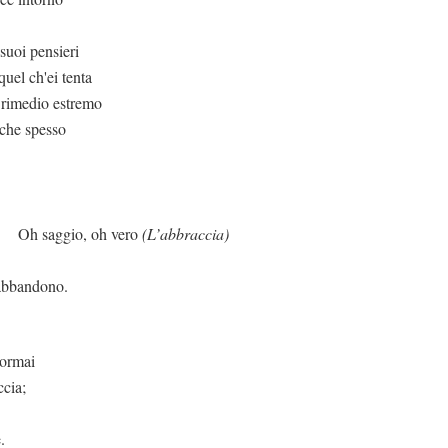
suoi pensieri
quel ch'ei tenta
 rimedio estremo
 che spesso
, oh vero
(L’abbraccia)
m'abbandono.
ormai
ccia;
.