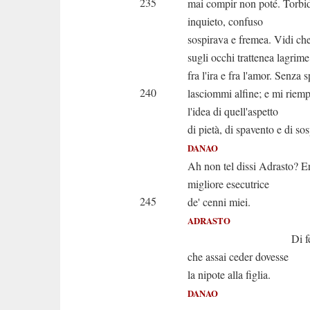
235
mai compir non poté. Torbid
inquieto, confuso
sospirava e fremea. Vidi che
sugli occhi trattenea lagrime
fra l'ira e fra l'amor. Senza 
240
lasciommi alfine; e mi riem
l'idea di quell'aspetto
di pietà, di spavento e di sos
DANAO
Ah non tel dissi Adrasto? E
migliore esecutrice
245
de' cenni miei.
ADRASTO
Di fedeltà m
che assai ceder dovesse
la nipote alla figlia.
DANAO