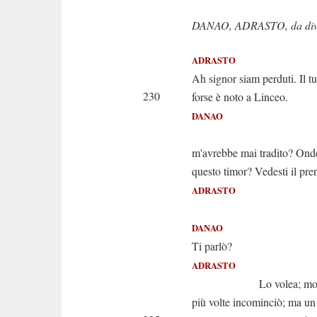
DANAO, ADRASTO, da dive
ADRASTO
Ah signor siam perduti. Il t
230
forse è noto a Linceo.
DANAO
Stelle! Ip
m'avrebbe mai tradito? Onde
questo timor? Vedesti il pre
ADRASTO
Il v
DANAO
Ti parlò?
ADRASTO
Lo volea; molto 
più volte incominciò; ma un