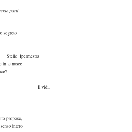
rse parti
uo segreto
ermestra
 in te nasce
nce?
idi.
propose,
 senso intero