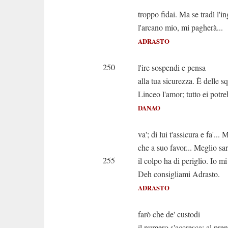
A figlia 
troppo fidai. Ma se tradì l'in
l'arcano mio, mi pagherà...
ADRASTO
Per 
250
l'ire sospendi e pensa
alla tua sicurezza. È delle s
Linceo l'amor; tutto ei potre
DANAO
Ah c
va'; di lui t'assicura e fa'...
che a suo favor... Meglio sa
255
il colpo ha di periglio. Io m
Deh consigliami Adrasto.
ADRASTO
Or nell
farò che de' custodi
il numero s'accresca; al pre