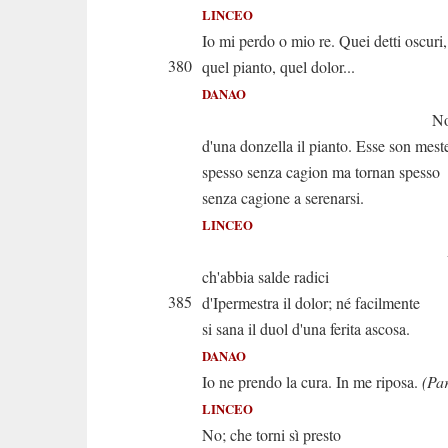
LINCEO
Io mi perdo o mio re. Quei detti oscuri,
380
quel pianto, quel dolor...
DANAO
Non ti sgom
d'una donzella il pianto. Esse son mest
spesso senza cagion ma tornan spesso
senza cagione a serenarsi.
LINCEO
Ah par
ch'abbia salde radici
385
d'Ipermestra il dolor; né facilmente
si sana il duol d'una ferita ascosa.
DANAO
Io ne prendo la cura. In me riposa.
(Par
LINCEO
No; che torni sì presto