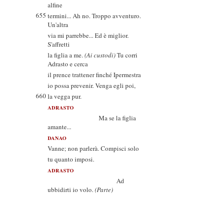
alfine
655
termini... Ah no. Troppo avventuro.
Un'altra
via mi parrebbe... Ed è miglior.
S'affretti
la figlia a me.
(Ai custodi)
Tu corri
Adrasto e cerca
il prence trattener finché Ipermestra
io possa prevenir. Venga egli poi,
660
la vegga pur.
ADRASTO
Ma se la figlia
amante...
DANAO
Vanne; non parlerà. Compisci solo
tu quanto imposi.
ADRASTO
Ad
ubbidirti io volo.
(Parte)