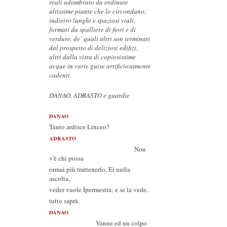
reali adombrato da ordinate
altissime piante che lo circondano;
indietro lunghi e spaziosi viali,
formati da spalliere di fiori e di
verdure, de’ quali altri son terminati
dal prospetto di deliziosi edifizi,
altri dalla vista di copiosissime
acque in varie guise artificiosamente
cadenti.
DANAO, ADRASTO e guardie
DANAO
Tanto ardisce Linceo?
ADRASTO
Non
v'è chi possa
ormai più trattenerlo. Ei nulla
ascolta,
veder vuole Ipermestra; e se la vede,
tutto saprà.
DANAO
Vanne ed un colpo