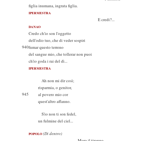
figlia inumana, ingrata figlia.
IPERMESTRA
E credi?...
DANAO
Credo ch'io son l'oggetto
dell'odio tuo, che di veder sospiri
940
fumar questo terreno
del sangue mio, che tollerar non puoi
ch'io goda i rai del dì...
IPERMESTRA
Ah non mi dir così;
risparmia, o genitor,
945
al povero mio cor
quest'altro affanno.
S'io non ti son fedel,
un fulmine del ciel...
(Di dentro)
POPOLO
Mora il tiranno.