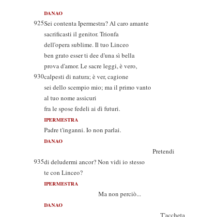
DANAO
925
Sei contenta Ipermestra? Al caro amante
sacrificasti il genitor. Trionfa
dell'opera sublime. Il tuo Linceo
ben grato esser ti dee d'una sì bella
prova d'amor. Le sacre leggi, è vero,
930
calpesti di natura; è ver, cagione
sei dello scempio mio; ma il primo vanto
al tuo nome assicuri
fra le spose fedeli ai dì futuri.
IPERMESTRA
Padre t'inganni. Io non parlai.
DANAO
Pretendi
935
di deludermi ancor? Non vidi io stesso
te con Linceo?
IPERMESTRA
Ma non perciò...
DANAO
T'accheta