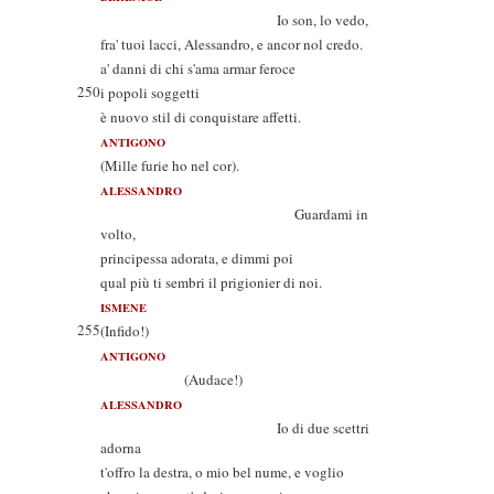
Io son, lo vedo,
fra' tuoi lacci, Alessandro, e ancor nol credo.
a' danni di chi s'ama armar feroce
250
i popoli soggetti
è nuovo stil di conquistare affetti.
ANTIGONO
(Mille furie ho nel cor).
ALESSANDRO
Guardami in
volto,
principessa adorata, e dimmi poi
qual più ti sembri il prigionier di noi.
ISMENE
255
(Infido!)
ANTIGONO
(Audace!)
ALESSANDRO
Io di due scettri
adorna
t'offro la destra, o mio bel nume, e voglio