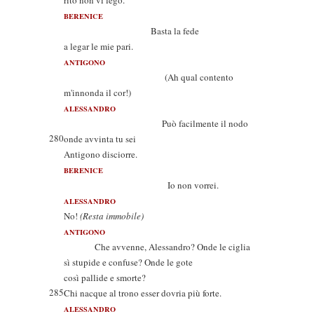
rito non vi legò.
BERENICE
Basta la fede
a legar le mie pari.
ANTIGONO
(Ah qual contento
m'innonda il cor!)
ALESSANDRO
Può facilmente il nodo
280
onde avvinta tu sei
Antigono disciorre.
BERENICE
Io non vorrei.
ALESSANDRO
No!
(Resta immobile)
ANTIGONO
Che avvenne, Alessandro? Onde le ciglia
sì stupide e confuse? Onde le gote
così pallide e smorte?
285
Chi nacque al trono esser dovria più forte.
ALESSANDRO