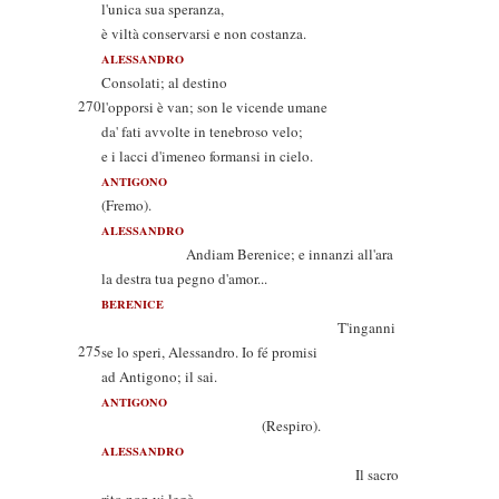
l'unica sua speranza,
è viltà conservarsi e non costanza.
ALESSANDRO
Consolati; al destino
270
l'opporsi è van; son le vicende umane
da' fati avvolte in tenebroso velo;
e i lacci d'imeneo formansi in cielo.
ANTIGONO
(Fremo).
ALESSANDRO
Andiam Berenice; e innanzi all'ara
la destra tua pegno d'amor...
BERENICE
T'inganni
275
se lo speri, Alessandro. Io fé promisi
ad Antigono; il sai.
ANTIGONO
(Respiro).
ALESSANDRO
Il sacro