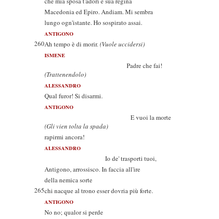
che mia sposa t'adori e sua regina
Macedonia ed Epiro. Andiam. Mi sembra
lungo ogn'istante. Ho sospirato assai.
ANTIGONO
260
Ah tempo è di morir.
(Vuole uccidersi)
ISMENE
Padre che fai!
(Trattenendolo)
ALESSANDRO
Qual furor! Si disarmi.
ANTIGONO
E vuoi la morte
(Gli vien tolta la spada)
rapirmi ancora!
ALESSANDRO
Io de' trasporti tuoi,
Antigono, arrossisco. In faccia all'ire
della nemica sorte
265
chi nacque al trono esser dovria più forte.
ANTIGONO
No no; qualor si perde