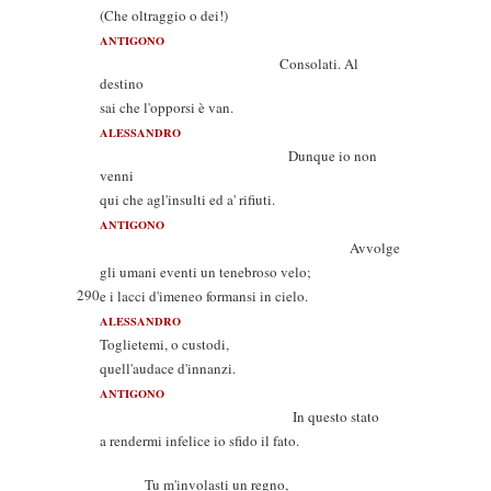
(Che oltraggio o dei!)
ANTIGONO
Consolati. Al
destino
sai che l'opporsi è van.
ALESSANDRO
Dunque io non
venni
qui che agl'insulti ed a' rifiuti.
ANTIGONO
Avvolge
gli umani eventi un tenebroso velo;
290
e i lacci d'imeneo formansi in cielo.
ALESSANDRO
Toglietemi, o custodi,
quell'audace d'innanzi.
ANTIGONO
In questo stato
a rendermi infelice io sfido il fato.
Tu m'involasti un regno,