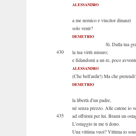
ALESSANDRO
Ed 
a me nemico e vincitor dinanzi
solo venir?
DEMETRIO
Sì. Dalla tua gran
430
la tua virtù misuro;
e fidandomi a un re, poco avvent
ALESSANDRO
(Che bell'ardir!) Ma che pretendi
DEMETRIO
Imp
la libertà d'un padre,
né senza prezzo. Alle catene io 
435
ad offrirmi per lui. Brami un ost
L'ostaggio in me ti dono.
Una vittima vuoi? Vittima io son