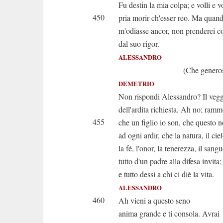
Fu destin la mia colpa; e volli e v
450
pria morir ch'esser reo. Ma quand
m'odiasse ancor, non prenderei c
dal suo rigor.
ALESSANDRO
(Che generoso fig
DEMETRIO
Non rispondi Alessandro? Il veg
dell'ardita richiesta. Ah no; ram
455
che un figlio io son, che questo 
ad ogni ardir, che la natura, il ciel
la fé, l'onor, la tenerezza, il sangu
tutto d'un padre alla difesa invita;
e tutto dessi a chi ci diè la vita.
ALESSANDRO
460
Ah vieni a questo seno
anima grande e ti consola. Avrai