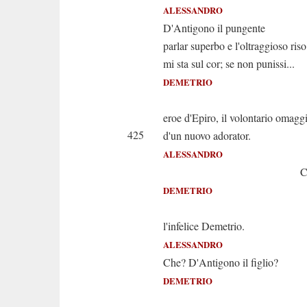
ALESSANDRO
D'Antigono il pungente
parlar superbo e l'oltraggioso riso
mi sta sul cor; se non punissi...
DEMETRIO
Acce
eroe d'Epiro, il volontario omagg
425
d'un nuovo adorator.
ALESSANDRO
Chi se
DEMETRIO
Son
l'infelice Demetrio.
ALESSANDRO
Che? D'Antigono il figlio?
DEMETRIO
Appun