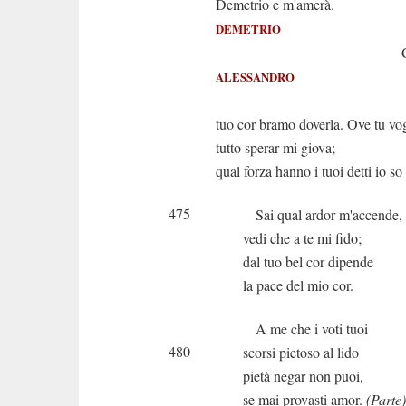
Demetrio e m'amerà.
DEMETRIO
Ch'io par
ALESSANDRO
Al g
tuo cor bramo doverla. Ove tu vog
tutto sperar mi giova;
qual forza hanno i tuoi detti io so
475
Sai qual ardor m'accende,
vedi che a te mi fido;
dal tuo bel cor dipende
la pace del mio cor.
A me che i voti tuoi
480
scorsi pietoso al lido
pietà negar non puoi,
se mai provasti amor.
(Parte)