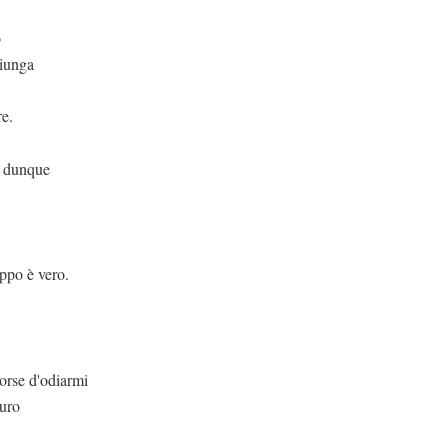
o
giunga
re.
o dunque
vero.
iarmi
iuro