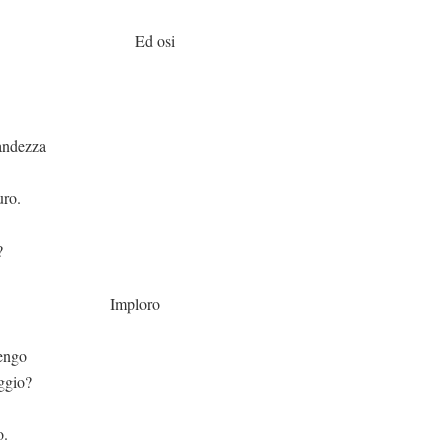
osi
dezza
uro.
?
loro
vengo
aggio?
o.