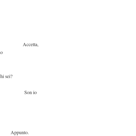
tta,
io
i?
 io
to.