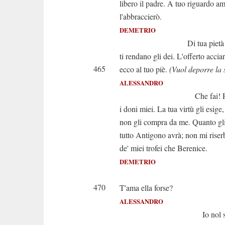
libero il padre. A tuo riguardo a
l'abbraccierò.
DEMETRIO
Di tua pietà me
ti rendano gli dei. L'offerto accia
465
ecco al tuo piè.
(Vuol deporre la
ALESSANDRO
Che fai! Prence, i
i doni miei. La tua virtù gli esige,
non gli compra da me. Quanto gli
tutto Antigono avrà; non mi riser
de' miei trofei che Berenice.
DEMETRIO
(Oh d
470
T'ama ella forse?
ALESSANDRO
Io nol so dir; m