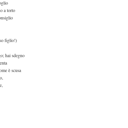
oglio
o a torto
onsiglio
lio!)
go; hai sdegno
menta
nome è scusa
o,
e,