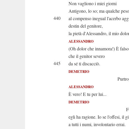
Non vagliono i miei giorni
Antigono, lo so; ma qualche pes
440
al compenso inegual l'acerbo ag
destin del genitore,
la pietà d'Alessandro, il mio dolo
ALESSANDRO
(Oh dolor che innamora!) È fals
che il genitor severo
445
da sé ti discacciò.
DEMETRIO
Purtroppo è 
ALESSANDRO
È vero! E tu per lui...
DEMETRIO
Forse d'od
egli ha ragione. Io se l'offesi, il g
a tutti i numi, involontario errai.