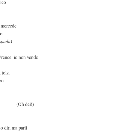
mico
rcede
ro
 spada)
o non vendo
 tolsi
bo
ei!)
a parli