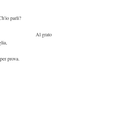
li?
rato
lia,
 per prova.