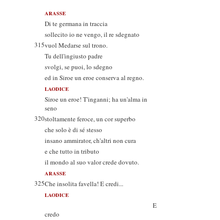
ARASSE
Di te germana in traccia
sollecito io ne vengo, il re sdegnato
315
vuol Medarse sul trono.
Tu dell'ingiusto padre
svolgi, se puoi, lo sdegno
ed in Siroe un eroe conserva al regno.
LAODICE
Siroe un eroe! T'inganni; ha un'alma in
seno
320
stoltamente feroce, un cor superbo
che solo è di sé stesso
insano ammirator, ch'altri non cura
e che tutto in tributo
il mondo al suo valor crede dovuto.
ARASSE
325
Che insolita favella! E credi...
LAODICE
E
credo