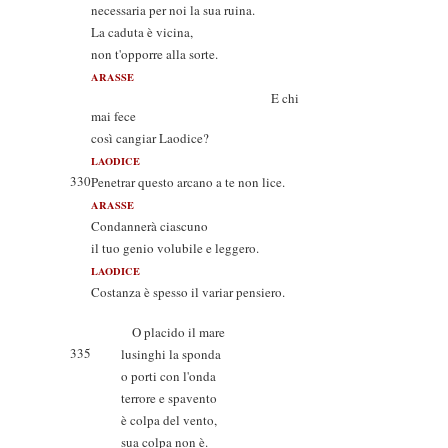
necessaria per noi la sua ruina.
La caduta è vicina,
non t'opporre alla sorte.
ARASSE
E chi
mai fece
così cangiar Laodice?
LAODICE
330
Penetrar questo arcano a te non lice.
ARASSE
Condannerà ciascuno
il tuo genio volubile e leggero.
LAODICE
Costanza è spesso il variar pensiero.
O placido il mare
335
lusinghi la sponda
o porti con l'onda
terrore e spavento
è colpa del vento,
sua colpa non è.