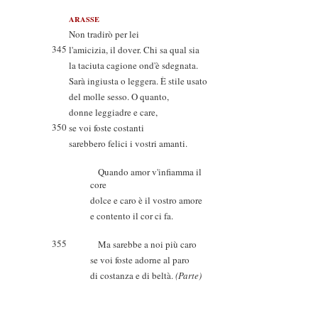
ARASSE
Non tradirò per lei
345
l'amicizia, il dover. Chi sa qual sia
la taciuta cagione ond'è sdegnata.
Sarà ingiusta o leggera. È stile usato
del molle sesso. O quanto,
donne leggiadre e care,
350
se voi foste costanti
sarebbero felici i vostri amanti.
Quando amor v'infiamma il
core
dolce e caro è il vostro amore
e contento il cor ci fa.
355
Ma sarebbe a noi più caro
se voi foste adorne al paro
di costanza e di beltà.
(Parte)