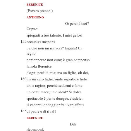
BERENICE
(Povero prence!)
ANTIGONO
Or perché taci?
Or puoi
spiegarti a tuo talento. I miei gelosi
155
eccessivi trasporti
perché non mi rinfacci? Ingrata! Un
regno
perder per te non curo; è gran compenso
la sola Berenice
d'ogni perdita mia; ma un figlio, oh dei,
160
ma un caro figlio, onde superbo e lieto
ero a ragion, perché sedurmi e farne
un contumace, un disleal? Sì dolce
spettacolo è per te dunque, crudele,
il vedermi ondeggiar fra i vari affetti
165
di padre e di rival?
BERENICE
Deh
ricomponi,