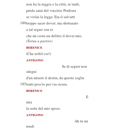
non ha la reggia o la città; se tardi,
preda sarai del vincitor. Perdona
se violai la legge. Era il salvarti
180
troppo sacro dover; ma sfortunato
a tal segno son io
che mi costa un delitto il dover mio.
(Torna a partire)
BERENICE
(Che nobil cor!)
ANTIGONO
Se di seguir non
sdegni
d'un misero il destin, da queste soglie
185
trarti poss'io per via sicura.
BERENICE
È
mia
la sorte del mio sposo.
ANTIGONO
Ah tu mi
rendi