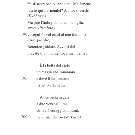
fra' disastri beato. Andiam... Ma Ismene
lascio qui fra' nemici? Ah no; si cerchi...
(Dubbioso)
Ma può l'indugio... Io con la figlia,
amici,
(Risoluto)
190
vi seguirò; voi cauti al mar frattanto
(Alle guardie)
Berenice guidate. Avversi dei,
placatevi un momento, almen per lei.
È la beltà del cielo
un raggio che innamora
195
e deve il fato ancora
rispetto alla beltà.
Ah se pietà negate
a due vezzosi lumi,
chi avrà coraggio, o numi,
200
per dimandar pietà?
(Parte)