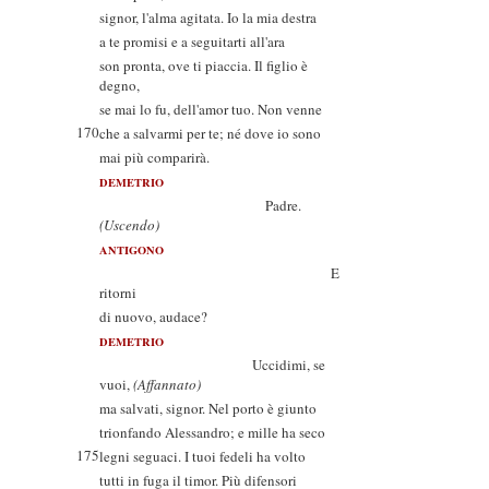
signor, l'alma agitata. Io la mia destra
a te promisi e a seguitarti all'ara
son pronta, ove ti piaccia. Il figlio è
degno,
se mai lo fu, dell'amor tuo. Non venne
170
che a salvarmi per te; né dove io sono
mai più comparirà.
DEMETRIO
Padre.
(Uscendo)
ANTIGONO
E
ritorni
di nuovo, audace?
DEMETRIO
Uccidimi, se
vuoi,
(Affannato)
ma salvati, signor. Nel porto è giunto
trionfando Alessandro; e mille ha seco
175
legni seguaci. I tuoi fedeli ha volto
tutti in fuga il timor. Più difensori