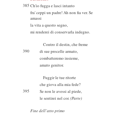
385
Ch'io fugga e lasci intanto
fra' ceppi un padre! Ah non fia ver. Se
amassi
la vita a questo segno,
mi renderei di conservarla indegno.
Contro il destin, che freme
390
di sue procelle armato,
combatteremo insieme,
amato genitor.
Fuggir le tue ritorte
che giova alla mia fede?
395
Se non le avessi al piede,
le sentirei nel cor.
(Parte)
Fine dell’atto primo