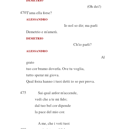
DEMETRIO
(Oh dei!)
470
T'ama ella forse?
ALESSANDRO
Io nol so dir; ma parli
Demetrio e m'amerà.
DEMETRIO
Ch'io parli?
ALESSANDRO
Al
grato
tuo cor bramo doverla. Ove tu voglia,
tutto sperar mi giova.
Qual forza hanno i tuoi detti io so per prova.
475
Sai qual ardor m'accende,
vedi che a te mi fido;
dal tuo bel cor dipende
la pace del mio cor.
A me, che i voti tuoi