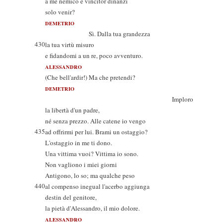
a me nemico e vincitor dinanzi
solo venir?
DEMETRIO
Sì. Dalla tua grandezza
430
la tua virtù misuro
e fidandomi a un re, poco avventuro.
ALESSANDRO
(Che bell'ardir!) Ma che pretendi?
DEMETRIO
Imploro
la libertà d'un padre,
né senza prezzo. Alle catene io vengo
435
ad offrirmi per lui. Brami un ostaggio?
L'ostaggio in me ti dono.
Una vittima vuoi? Vittima io sono.
Non vagliono i miei giorni
Antigono, lo so; ma qualche peso
440
al compenso inegual l'acerbo aggiunga
destin del genitore,
la pietà d'Alessandro, il mio dolore.
ALESSANDRO