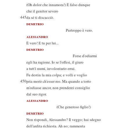
(Oh dolor che innamora!) È falso dunque
che il genitor severo
445
da sé ti discacciò.
DEMETRIO
Purtroppo è vero.
ALESSANDRO
È vero! E tu per lui...
DEMETRIO
Forse d'odiarmi
egli ha ragione. Io se l'offesi, il giuro
a tutt'i numi, involontario errai.
Fu destin la mia colpa; e volli e voglio
450
pria morir ch'esser reo. Ma quando a torto
m'odiasse ancor, non prenderei consiglio
dal suo rigor.
ALESSANDRO
(Che generoso figlio!)
DEMETRIO
Non rispondi, Alessandro? Il veggo; hai sdegno
dell'ardita richiesta. Ah no; rammenta