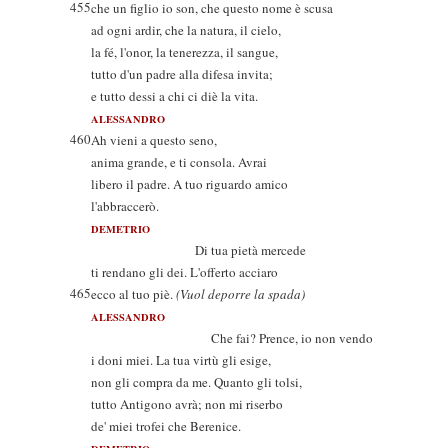
455
che un figlio io son, che questo nome è scusa
ad ogni ardir, che la natura, il cielo,
la fé, l'onor, la tenerezza, il sangue,
tutto d'un padre alla difesa invita;
e tutto dessi a chi ci diè la vita.
ALESSANDRO
460
Ah vieni a questo seno,
anima grande, e ti consola. Avrai
libero il padre. A tuo riguardo amico
l'abbraccerò.
DEMETRIO
Di tua pietà mercede
ti rendano gli dei. L'offerto acciaro
465
ecco al tuo piè.
(Vuol deporre la spada)
ALESSANDRO
Che fai? Prence, io non vendo
i doni miei. La tua virtù gli esige,
non gli compra da me. Quanto gli tolsi,
tutto Antigono avrà; non mi riserbo
de' miei trofei che Berenice.