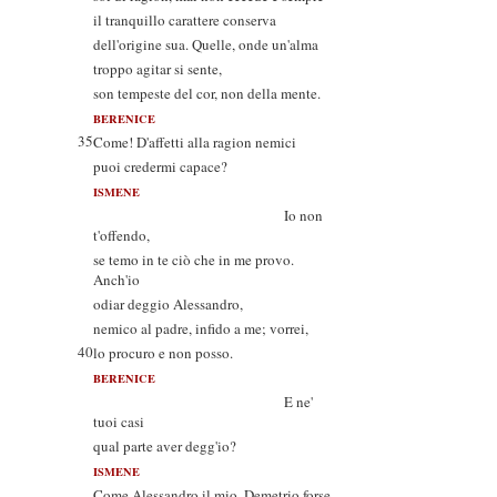
il tranquillo carattere conserva
dell'origine sua. Quelle, onde un'alma
troppo agitar si sente,
son tempeste del cor, non della mente.
BERENICE
35
Come! D'affetti alla ragion nemici
puoi credermi capace?
ISMENE
Io non
t'offendo,
se temo in te ciò che in me provo.
Anch'io
odiar deggio Alessandro,
nemico al padre, infido a me; vorrei,
40
lo procuro e non posso.
BERENICE
E ne'
tuoi casi
qual parte aver degg'io?
ISMENE
Come Alessandro il mio, Demetrio forse