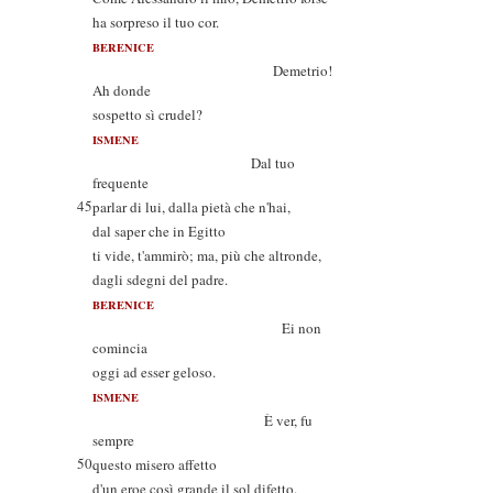
ha sorpreso il tuo cor.
BERENICE
Demetrio!
Ah donde
sospetto sì crudel?
ISMENE
Dal tuo
frequente
45
parlar di lui, dalla pietà che n'hai,
dal saper che in Egitto
ti vide, t'ammirò; ma, più che altronde,
dagli sdegni del padre.
BERENICE
Ei non
comincia
oggi ad esser geloso.
ISMENE
È ver, fu
sempre
50
questo misero affetto
d'un eroe così grande il sol difetto.