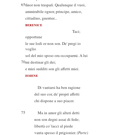
65
finor non trasparì. Qualunque il vuoi,
ammirabile ognor, principe, amico,
cittadino, guerrier...
BERENICE
Taci;
opportune
le sue lodi or non son. De' pregi io
voglio
sol del mio sposo ora occuparmi. A lui
70
mi destinar gli dei;
e miei sudditi son gli affetti miei.
ISMENE
Di vantarsi ha ben ragione
del suo cor, de' propri affetti
chi dispone a suo piacer.
75
Ma in amor gli alteri detti
non son degni assai di fede;
libertà co' lacci al piede
vanta spesso il prigionier.
(Parte)