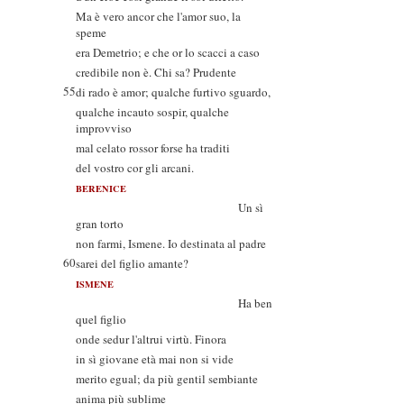
Ma è vero ancor che l'amor suo, la
speme
era Demetrio; e che or lo scacci a caso
credibile non è. Chi sa? Prudente
55
di rado è amor; qualche furtivo sguardo,
qualche incauto sospir, qualche
improvviso
mal celato rossor forse ha traditi
del vostro cor gli arcani.
BERENICE
Un sì
gran torto
non farmi, Ismene. Io destinata al padre
60
sarei del figlio amante?
ISMENE
Ha ben
quel figlio
onde sedur l'altrui virtù. Finora
in sì giovane età mai non si vide
merito egual; da più gentil sembiante
anima più sublime