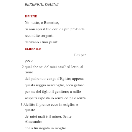
BERENICE, ISMENE
ISMENE
No; tutto, o Berenice,
tu non apri il tuo cor; da più profonde
recondite sorgenti
derivano i tuoi pianti.
BERENICE
E ti par
poco
5
quel che sai de' miei casi? Al letto, al
trono
del padre tuo vengo d'Egitto; appena
questa reggia m'accoglie, ecco geloso
per me del figlio il genitore; a mille
sospetti esposta io senza colpa e senza
10
delitto il prence ecco in esiglio; e
questo
de' miei mali è il minor. Sente
Alessandro
che a lui negata in moglie