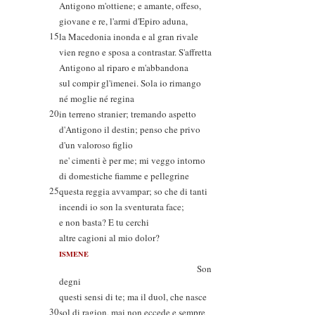
Antigono m'ottiene; e amante, offeso,
giovane e re, l'armi d'Epiro aduna,
15
la Macedonia inonda e al gran rivale
vien regno e sposa a contrastar. S'affretta
Antigono al riparo e m'abbandona
sul compir gl'imenei. Sola io rimango
né moglie né regina
20
in terreno stranier; tremando aspetto
d'Antigono il destin; penso che privo
d'un valoroso figlio
ne' cimenti è per me; mi veggo intorno
di domestiche fiamme e pellegrine
25
questa reggia avvampar; so che di tanti
incendi io son la sventurata face;
e non basta? E tu cerchi
altre cagioni al mio dolor?
ISMENE
Son
degni
questi sensi di te; ma il duol, che nasce
30
sol di ragion, mai non eccede e sempre