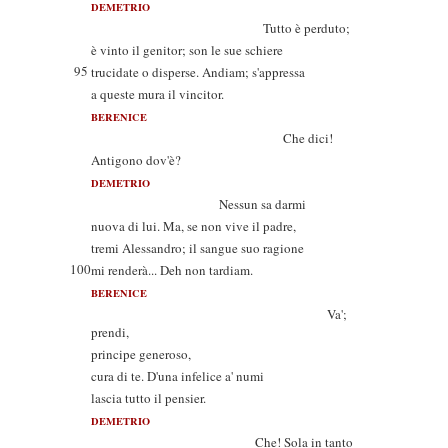
DEMETRIO
Tutto è perduto;
è vinto il genitor; son le sue schiere
95
trucidate o disperse. Andiam; s'appressa
a queste mura il vincitor.
BERENICE
Che dici!
Antigono dov'è?
DEMETRIO
Nessun sa darmi
nuova di lui. Ma, se non vive il padre,
tremi Alessandro; il sangue suo ragione
100
mi renderà... Deh non tardiam.
BERENICE
Va';
prendi,
principe generoso,
cura di te. D'una infelice a' numi
lascia tutto il pensier.
DEMETRIO
Che! Sola in tanto