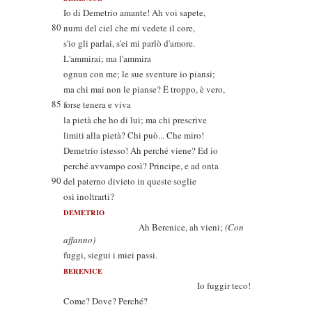
Io di Demetrio amante! Ah voi sapete,
80
numi del ciel che mi vedete il core,
s'io gli parlai, s'ei mi parlò d'amore.
L'ammirai; ma l'ammira
ognun con me; le sue sventure io piansi;
ma chi mai non le pianse? È troppo, è vero,
85
forse tenera e viva
la pietà che ho di lui; ma chi prescrive
limiti alla pietà? Chi può... Che miro!
Demetrio istesso! Ah perché viene? Ed io
perché avvampo così? Principe, e ad onta
90
del paterno divieto in queste soglie
osi inoltrarti?
DEMETRIO
Ah Berenice, ah vieni;
(Con
affanno)
fuggi, siegui i miei passi.
BERENICE
Io fuggir teco!
Come? Dove? Perché?