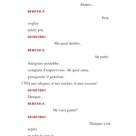
Almen...
BERENICE
Non
voglio
udirti più.
DEMETRIO
Ma qual delitto...
BERENICE
Ah parti;
Antigono potrebbe
comparir d'improvviso. Ah qual saria,
giungendo il genitore,
130
il suo sdegno, il tuo rischio, il mio rossore!
DEMETRIO
Dunque...
BERENICE
Né vuoi partir?
DEMETRIO
Dunque a tal
segno
in odio ti son io...