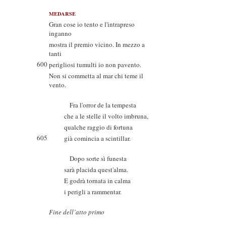
MEDARSE
Gran cose io tento e l'intrapreso
inganno
mostra il premio vicino. In mezzo a
tanti
600
perigliosi tumulti io non pavento.
Non si commetta al mar chi teme il
vento.
Fra l'orror de la tempesta
che a le stelle il volto imbruna,
qualche raggio di fortuna
605
già comincia a scintillar.
Dopo sorte sì funesta
sarà placida quest'alma.
E godrà tornata in calma
i perigli a rammentar.
Fine dell’atto primo