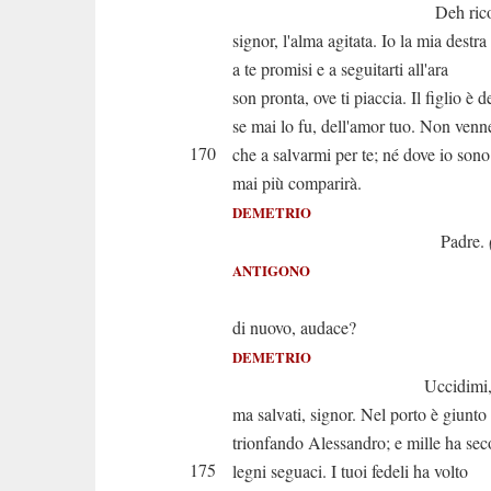
Deh ricompo
signor, l'alma agitata. Io la mia destra
a te promisi e a seguitarti all'ara
son pronta, ove ti piaccia. Il figlio è 
se mai lo fu, dell'amor tuo. Non venn
170
che a salvarmi per te; né dove io sono
mai più comparirà.
DEMETRIO
Padre.
ANTIGONO
E rito
di nuovo, audace?
DEMETRIO
Uccidimi, se v
ma salvati, signor. Nel porto è giunto
trionfando Alessandro; e mille ha sec
175
legni seguaci. I tuoi fedeli ha volto