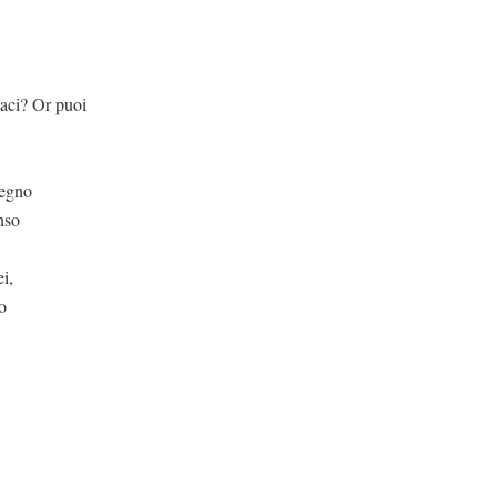
r puoi
regno
nso
i,
o