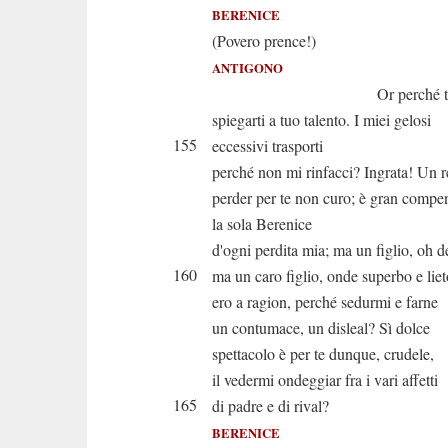
BERENICE
(Povero prence!)
ANTIGONO
Or perché taci? O
spiegarti a tuo talento. I miei gelosi
155
eccessivi trasporti
perché non mi rinfacci? Ingrata! Un 
perder per te non curo; è gran compe
la sola Berenice
d'ogni perdita mia; ma un figlio, oh de
160
ma un caro figlio, onde superbo e liet
ero a ragion, perché sedurmi e farne
un contumace, un disleal? Sì dolce
spettacolo è per te dunque, crudele,
il vedermi ondeggiar fra i vari affetti
165
di padre e di rival?
BERENICE