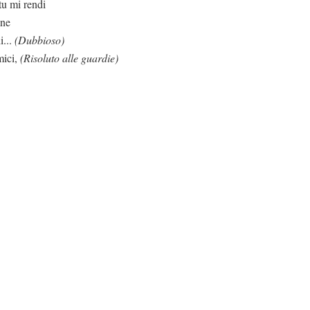
endi
ene
i...
(Dubbioso)
mici,
(Risoluto alle guardie)