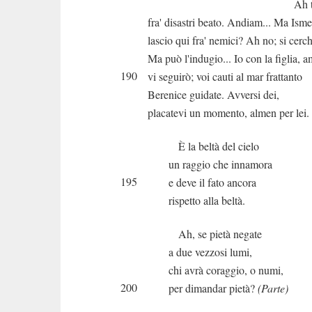
Ah tu mi r
fra' disastri beato. Andiam... Ma Ism
lascio qui fra' nemici? Ah no; si cerch
Ma può l'indugio... Io con la figlia, a
190
vi seguirò; voi cauti al mar frattanto
Berenice guidate. Avversi dei,
placatevi un momento, almen per lei.
È la beltà del cielo
un raggio che innamora
195
e deve il fato ancora
rispetto alla beltà.
Ah, se pietà negate
a due vezzosi lumi,
chi avrà coraggio, o numi,
200
per dimandar pietà?
(Parte)