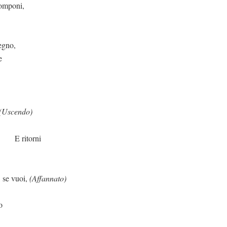
ni,
degno,
e
(Uscendo)
rni
uoi,
(Affannato)
o