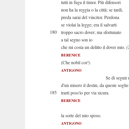
tutti in fuga il timor. Più difensori
non ha la reggia o la città; se tardi,
preda sarai del vincitor. Perdona
se violai la legge; era il salvarti
180
troppo sacro dover; ma sfortunato
a tal segno son io
che mi costa un delitto il dover mio.
(
BERENICE
(Che nobil cor!)
ANTIGONO
Se di seguir non 
d'un misero il destin, da queste soglie
185
trarti poss'io per via sicura.
BERENICE
È m
la sorte del mio sposo.
ANTIGONO