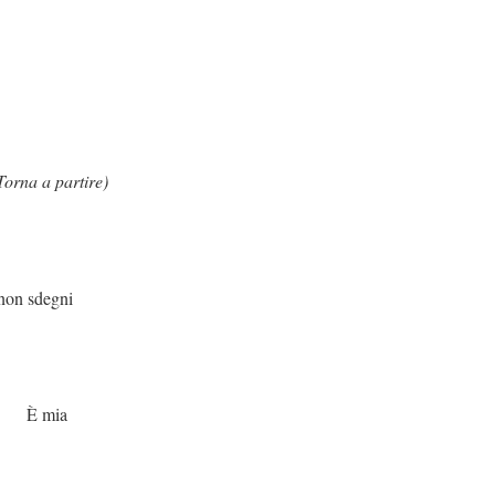
Torna a partire)
sdegni
ia