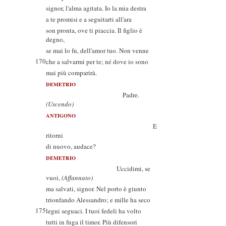
signor, l'alma agitata. Io la mia destra
a te promisi e a seguitarti all'ara
son pronta, ove ti piaccia. Il figlio è
degno,
se mai lo fu, dell'amor tuo. Non venne
170
che a salvarmi per te; né dove io sono
mai più comparirà.
DEMETRIO
Padre.
(Uscendo)
ANTIGONO
E
ritorni
di nuovo, audace?
DEMETRIO
Uccidimi, se
vuoi,
(Affannato)
ma salvati, signor. Nel porto è giunto
trionfando Alessandro; e mille ha seco
175
legni seguaci. I tuoi fedeli ha volto
tutti in fuga il timor. Più difensori