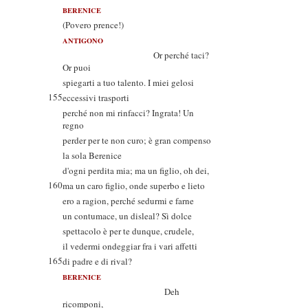
BERENICE
(Povero prence!)
ANTIGONO
Or perché taci?
Or puoi
spiegarti a tuo talento. I miei gelosi
155
eccessivi trasporti
perché non mi rinfacci? Ingrata! Un
regno
perder per te non curo; è gran compenso
la sola Berenice
d'ogni perdita mia; ma un figlio, oh dei,
160
ma un caro figlio, onde superbo e lieto
ero a ragion, perché sedurmi e farne
un contumace, un disleal? Sì dolce
spettacolo è per te dunque, crudele,
il vedermi ondeggiar fra i vari affetti
165
di padre e di rival?
BERENICE
Deh
ricomponi,