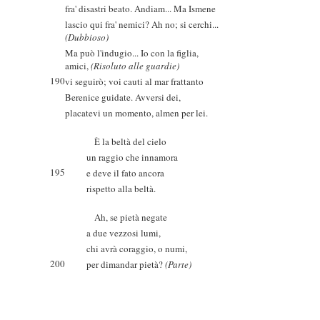
fra' disastri beato. Andiam... Ma Ismene
lascio qui fra' nemici? Ah no; si cerchi...
(Dubbioso)
Ma può l'indugio... Io con la figlia,
amici,
(Risoluto alle guardie)
190
vi seguirò; voi cauti al mar frattanto
Berenice guidate. Avversi dei,
placatevi un momento, almen per lei.
È la beltà del cielo
un raggio che innamora
195
e deve il fato ancora
rispetto alla beltà.
Ah, se pietà negate
a due vezzosi lumi,
chi avrà coraggio, o numi,
200
per dimandar pietà?
(Parte)