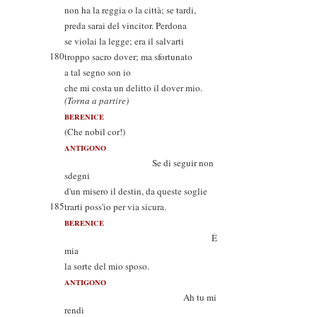
non ha la reggia o la città; se tardi,
preda sarai del vincitor. Perdona
se violai la legge; era il salvarti
180
troppo sacro dover; ma sfortunato
a tal segno son io
che mi costa un delitto il dover mio.
(Torna a partire)
BERENICE
(Che nobil cor!)
ANTIGONO
Se di seguir non
sdegni
d'un misero il destin, da queste soglie
185
trarti poss'io per via sicura.
BERENICE
È
mia
la sorte del mio sposo.
ANTIGONO
Ah tu mi
rendi