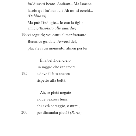
fra' disastri beato. Andiam... Ma Ismene
lascio qui fra' nemici? Ah no; si cerchi...
(Dubbioso)
Ma può l'indugio... Io con la figlia,
amici,
(Risoluto alle guardie)
190
vi seguirò; voi cauti al mar frattanto
Berenice guidate. Avversi dei,
placatevi un momento, almen per lei.
È la beltà del cielo
un raggio che innamora
195
e deve il fato ancora
rispetto alla beltà.
Ah, se pietà negate
a due vezzosi lumi,
chi avrà coraggio, o numi,
200
per dimandar pietà?
(Parte)