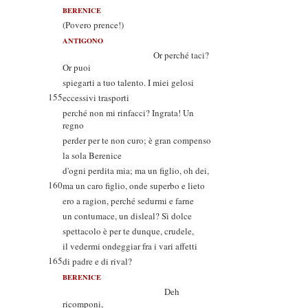
BERENICE
(Povero prence!)
ANTIGONO
Or perché taci?
Or puoi
spiegarti a tuo talento. I miei gelosi
155
eccessivi trasporti
perché non mi rinfacci? Ingrata! Un
regno
perder per te non curo; è gran compenso
la sola Berenice
d'ogni perdita mia; ma un figlio, oh dei,
160
ma un caro figlio, onde superbo e lieto
ero a ragion, perché sedurmi e farne
un contumace, un disleal? Sì dolce
spettacolo è per te dunque, crudele,
il vedermi ondeggiar fra i vari affetti
165
di padre e di rival?
BERENICE
Deh
ricomponi,