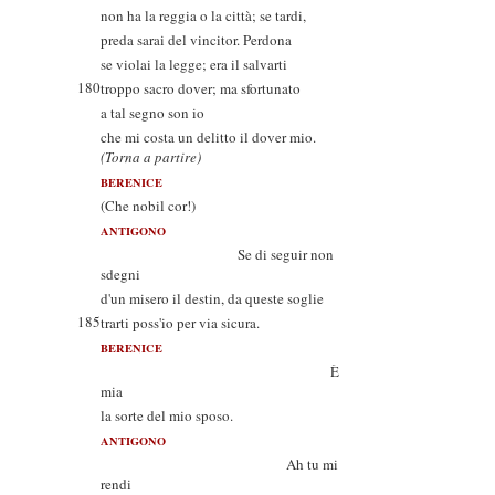
non ha la reggia o la città; se tardi,
preda sarai del vincitor. Perdona
se violai la legge; era il salvarti
180
troppo sacro dover; ma sfortunato
a tal segno son io
che mi costa un delitto il dover mio.
(Torna a partire)
BERENICE
(Che nobil cor!)
ANTIGONO
Se di seguir non
sdegni
d'un misero il destin, da queste soglie
185
trarti poss'io per via sicura.
BERENICE
È
mia
la sorte del mio sposo.
ANTIGONO
Ah tu mi
rendi