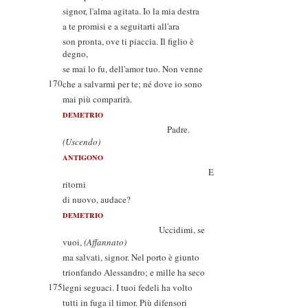
signor, l'alma agitata. Io la mia destra
a te promisi e a seguitarti all'ara
son pronta, ove ti piaccia. Il figlio è
degno,
se mai lo fu, dell'amor tuo. Non venne
170
che a salvarmi per te; né dove io sono
mai più comparirà.
DEMETRIO
Padre.
(Uscendo)
ANTIGONO
E
ritorni
di nuovo, audace?
DEMETRIO
Uccidimi, se
vuoi,
(Affannato)
ma salvati, signor. Nel porto è giunto
trionfando Alessandro; e mille ha seco
175
legni seguaci. I tuoi fedeli ha volto
tutti in fuga il timor. Più difensori