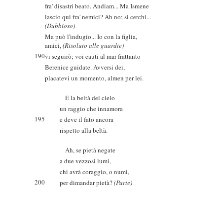
fra' disastri beato. Andiam... Ma Ismene
lascio qui fra' nemici? Ah no; si cerchi...
(Dubbioso)
Ma può l'indugio... Io con la figlia,
amici,
(Risoluto alle guardie)
190
vi seguirò; voi cauti al mar frattanto
Berenice guidate. Avversi dei,
placatevi un momento, almen per lei.
È la beltà del cielo
un raggio che innamora
195
e deve il fato ancora
rispetto alla beltà.
Ah, se pietà negate
a due vezzosi lumi,
chi avrà coraggio, o numi,
200
per dimandar pietà?
(Parte)