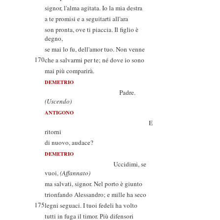
signor, l'alma agitata. Io la mia destra
a te promisi e a seguitarti all'ara
son pronta, ove ti piaccia. Il figlio è
degno,
se mai lo fu, dell'amor tuo. Non venne
170
che a salvarmi per te; né dove io sono
mai più comparirà.
DEMETRIO
Padre.
(Uscendo)
ANTIGONO
E
ritorni
di nuovo, audace?
DEMETRIO
Uccidimi, se
vuoi,
(Affannato)
ma salvati, signor. Nel porto è giunto
trionfando Alessandro; e mille ha seco
175
legni seguaci. I tuoi fedeli ha volto
tutti in fuga il timor. Più difensori