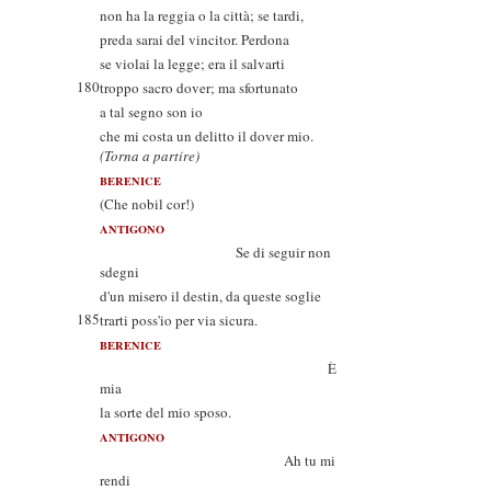
non ha la reggia o la città; se tardi,
preda sarai del vincitor. Perdona
se violai la legge; era il salvarti
180
troppo sacro dover; ma sfortunato
a tal segno son io
che mi costa un delitto il dover mio.
(Torna a partire)
BERENICE
(Che nobil cor!)
ANTIGONO
Se di seguir non
sdegni
d'un misero il destin, da queste soglie
185
trarti poss'io per via sicura.
BERENICE
È
mia
la sorte del mio sposo.
ANTIGONO
Ah tu mi
rendi