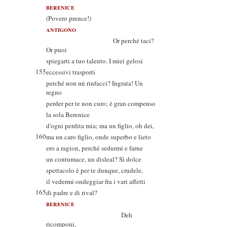
BERENICE
(Povero prence!)
ANTIGONO
Or perché taci?
Or puoi
spiegarti a tuo talento. I miei gelosi
155
eccessivi trasporti
perché non mi rinfacci? Ingrata! Un
regno
perder per te non curo; è gran compenso
la sola Berenice
d'ogni perdita mia; ma un figlio, oh dei,
160
ma un caro figlio, onde superbo e lieto
ero a ragion, perché sedurmi e farne
un contumace, un disleal? Sì dolce
spettacolo è per te dunque, crudele,
il vedermi ondeggiar fra i vari affetti
165
di padre e di rival?
BERENICE
Deh
ricomponi,