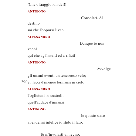
(Che oltraggio, oh dei!)
ANTIGONO
Consolati. Al
destino
sai che l'opporsi è van.
ALESSANDRO
Dunque io non
venni
qui che agl'insulti ed a' rifiuti!
ANTIGONO
Avvolge
gli umani eventi un tenebroso velo;
290
e i lacci d'imeneo formansi in cielo.
ALESSANDRO
Toglietemi, o custodi,
quell'audace d'innanzi.
ANTIGONO
In questo stato
a rendermi infelice io sfido il fato.
Tu m'involasti un regno,