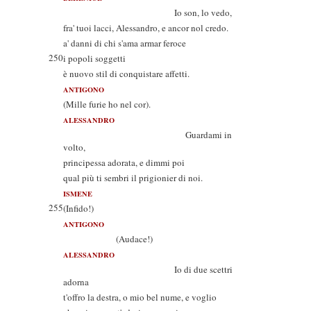
Io son, lo vedo,
fra' tuoi lacci, Alessandro, e ancor nol credo.
a' danni di chi s'ama armar feroce
250
i popoli soggetti
è nuovo stil di conquistare affetti.
ANTIGONO
(Mille furie ho nel cor).
ALESSANDRO
Guardami in
volto,
principessa adorata, e dimmi poi
qual più ti sembri il prigionier di noi.
ISMENE
255
(Infido!)
ANTIGONO
(Audace!)
ALESSANDRO
Io di due scettri
adorna
t'offro la destra, o mio bel nume, e voglio