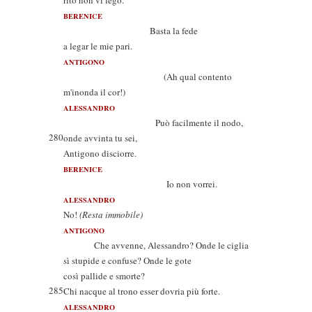
rito non vi legò.
BERENICE
Basta la fede
a legar le mie pari.
ANTIGONO
(Ah qual contento
m'inonda il cor!)
ALESSANDRO
Può facilmente il nodo,
280
onde avvinta tu sei,
Antigono disciorre.
BERENICE
Io non vorrei.
ALESSANDRO
No!
(Resta immobile)
ANTIGONO
Che avvenne, Alessandro? Onde le ciglia
sì stupide e confuse? Onde le gote
così pallide e smorte?
285
Chi nacque al trono esser dovria più forte.
ALESSANDRO