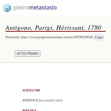
Antigono, Parigi, Hérissant, 1780
Permalink:
https://www.progettometastasio.it/testi/ANTIGONO|H
Copia
SCENA VIII
BERENICE fra custodi e detti
BERENICE