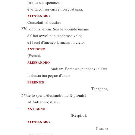
l'unica sua speranza,
è viltà conservarsi e non costanza.
ALESSANDRO
Consolati; al destino
270
l'opporsi è van. Son le vicende umane
da' fati avvolte in tenebroso velo;
e i lacci d'imeneo formansi in cielo.
ANTIGONO
(Fremo).
ALESSANDRO
Andiam, Berenice; e innanzi all'ara
la destra tua pegno d'amor...
BERENICE
T'inganni,
275
se lo speri, Alessandro. Io fé promisi
ad Antigono; il sai.
ANTIGONO
(Respiro).
ALESSANDRO
Il sacro