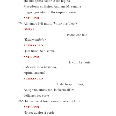
che mia sposa t'adori e sua regina
Macedonia ed Epiro. Andiam. Mi sembra
lungo ogni istante. Ho sospirato assai.
ANTIGONO
260
Ah tempo è di morir.
(Vuole uccidersi)
ISMENE
Padre, che fai!
(Trattenendolo)
ALESSANDRO
Qual furor? Si disarmi.
ANTIGONO
E vuoi la morte
(Gli vien tolta la spada)
rapirmi ancora?
ALESSANDRO
Io de' trasporti tuoi,
Antigono, arrossisco. In faccia all'ire
della nemica sorte
265
chi nacque al trono esser dovria più forte.
ANTIGONO
No no; qualor si perde