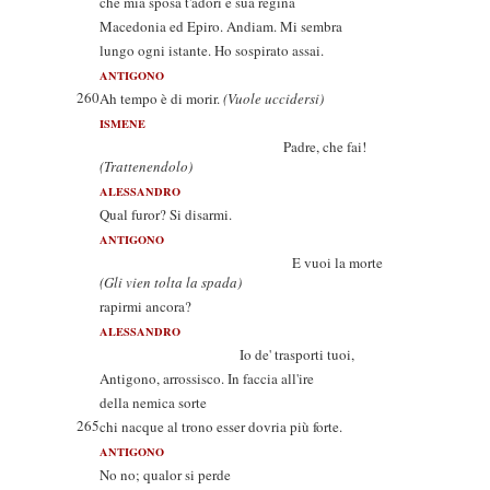
che mia sposa t'adori e sua regina
Macedonia ed Epiro. Andiam. Mi sembra
lungo ogni istante. Ho sospirato assai.
ANTIGONO
260
Ah tempo è di morir.
(Vuole uccidersi)
ISMENE
Padre, che fai!
(Trattenendolo)
ALESSANDRO
Qual furor? Si disarmi.
ANTIGONO
E vuoi la morte
(Gli vien tolta la spada)
rapirmi ancora?
ALESSANDRO
Io de' trasporti tuoi,
Antigono, arrossisco. In faccia all'ire
della nemica sorte
265
chi nacque al trono esser dovria più forte.
ANTIGONO
No no; qualor si perde