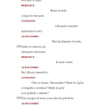
rito non vi legò.
BERENICE
Basta la fede
a legar le mie pari.
ANTIGONO
(Ah qual contento
m'inonda il cor!)
ALESSANDRO
Può facilmente il nodo,
280
onde avvinta tu sei,
Antigono disciorre.
BERENICE
Io non vorrei.
ALESSANDRO
No!
(Resta immobile)
ANTIGONO
Che avvenne, Alessandro? Onde le ciglia
sì stupide e confuse? Onde le gote
così pallide e smorte?
285
Chi nacque al trono esser dovria più forte.
ALESSANDRO