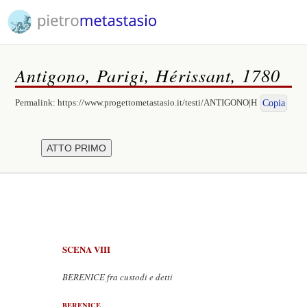
Antigono, Parigi, Hérissant, 1780
Permalink:
https://www.progettometastasio.it/testi/ANTIGONO|H
Copia
SCENA VIII
BERENICE fra custodi e detti
BERENICE