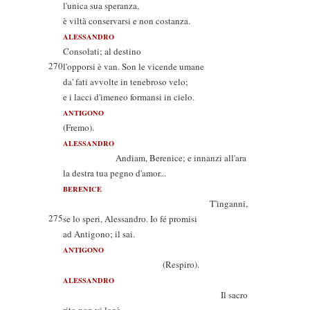
l'unica sua speranza,
è viltà conservarsi e non costanza.
ALESSANDRO
Consolati; al destino
270
l'opporsi è van. Son le vicende umane
da' fati avvolte in tenebroso velo;
e i lacci d'imeneo formansi in cielo.
ANTIGONO
(Fremo).
ALESSANDRO
Andiam, Berenice; e innanzi all'ara
la destra tua pegno d'amor...
BERENICE
T'inganni,
275
se lo speri, Alessandro. Io fé promisi
ad Antigono; il sai.
ANTIGONO
(Respiro).
ALESSANDRO
Il sacro