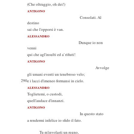
(Che oltraggio, oh dei!)
ANTIGONO
Consolati. Al
destino
sai che l'opporsi è van.
ALESSANDRO
Dunque io non
venni
qui che agl'insulti ed a' rifiuti!
ANTIGONO
Avvolge
gli umani eventi un tenebroso velo;
290
e i lacci d'imeneo formansi in cielo.
ALESSANDRO
Toglietemi, o custodi,
quell'audace d'innanzi.
ANTIGONO
In questo stato
a rendermi infelice io sfido il fato.
Tu m'involasti un regno,