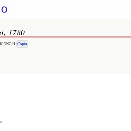
nt, 1780
NTIGONO|H
Copia
e.