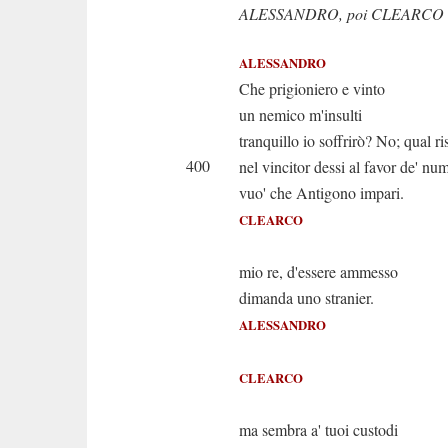
ALESSANDRO, poi CLEARCO
ALESSANDRO
Che prigioniero e vinto
un nemico m'insulti
tranquillo io soffrirò? No; qual ri
400
nel vincitor dessi al favor de' nu
vuo' che Antigono impari.
CLEARCO
a' piedi 
mio re, d'essere ammesso
dimanda uno stranier.
ALESSANDRO
Chi fi
CLEARCO
Nol v
ma sembra a' tuoi custodi