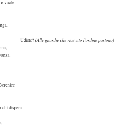
e e vuole
a.
te?
(Alle guardie che ricevuto l’ordine partono)
ona,
avanza,
ice
pera
e,