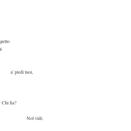
spetto
mi
tuoi,
a?
idi;