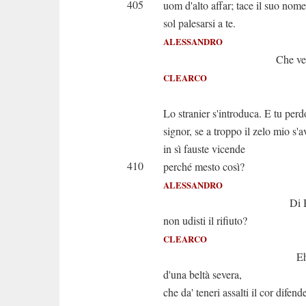
405
uom d'alto affar; tace il suo nom
sol palesarsi a te.
ALESSANDRO
Che veng
CLEARCO
Udis
Lo stranier s'introduca. E tu perd
signor, se a troppo il zelo mio s'
in sì fauste vicende
410
perché mesto così?
ALESSANDRO
Di Beren
non udisti il rifiuto?
CLEARCO
Eh chi dis
d'una beltà severa,
che da' teneri assalti il cor difend