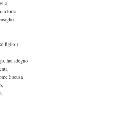
glio
o a torto
nsiglio
lio!)
go, hai sdegno
enta
nome è scusa
o,
e,