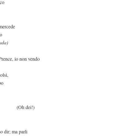
ico
cede
ro
ada)
io non vendo
olsi,
bo
ei!)
a parli