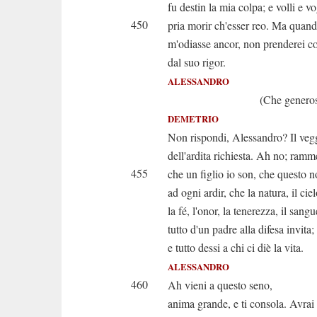
fu destin la mia colpa; e volli e vo
450
pria morir ch'esser reo. Ma quand
m'odiasse ancor, non prenderei co
dal suo rigor.
ALESSANDRO
(Che generoso fig
DEMETRIO
Non rispondi, Alessandro? Il veg
dell'ardita richiesta. Ah no; ramm
455
che un figlio io son, che questo 
ad ogni ardir, che la natura, il ciel
la fé, l'onor, la tenerezza, il sangu
tutto d'un padre alla difesa invita;
e tutto dessi a chi ci diè la vita.
ALESSANDRO
460
Ah vieni a questo seno,
anima grande, e ti consola. Avrai