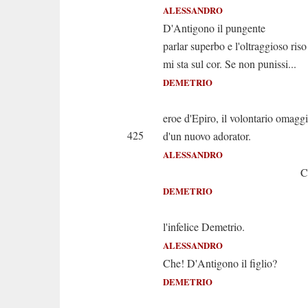
ALESSANDRO
D'Antigono il pungente
parlar superbo e l'oltraggioso riso
mi sta sul cor. Se non punissi...
DEMETRIO
Acce
eroe d'Epiro, il volontario omagg
425
d'un nuovo adorator.
ALESSANDRO
Chi se
DEMETRIO
Son
l'infelice Demetrio.
ALESSANDRO
Che! D'Antigono il figlio?
DEMETRIO
Appun