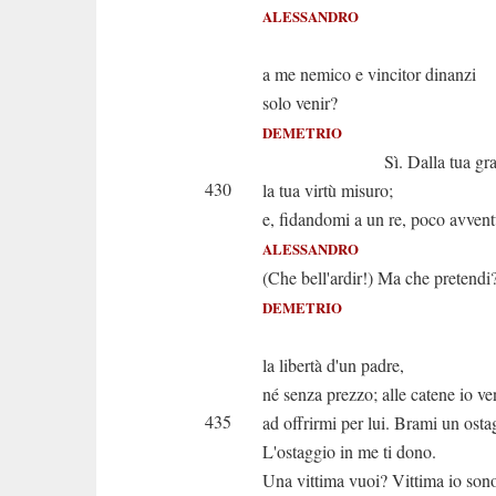
ALESSANDRO
Ed 
a me nemico e vincitor dinanzi
solo venir?
DEMETRIO
Sì. Dalla tua gran
430
la tua virtù misuro;
e, fidandomi a un re, poco avvent
ALESSANDRO
(Che bell'ardir!) Ma che pretendi
DEMETRIO
Imp
la libertà d'un padre,
né senza prezzo; alle catene io v
435
ad offrirmi per lui. Brami un osta
L'ostaggio in me ti dono.
Una vittima vuoi? Vittima io son