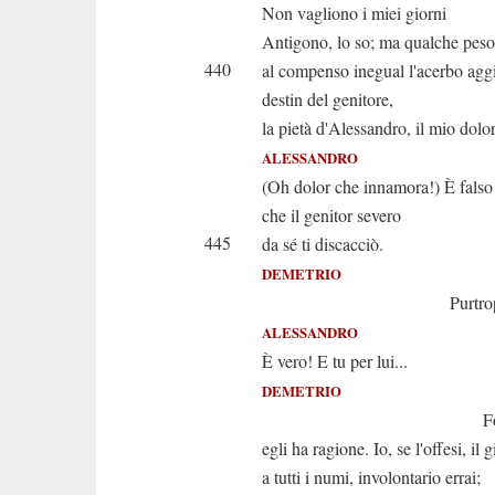
Non vagliono i miei giorni
Antigono, lo so; ma qualche peso
440
al compenso inegual l'acerbo ag
destin del genitore,
la pietà d'Alessandro, il mio dolor
ALESSANDRO
(Oh dolor che innamora!) È fals
che il genitor severo
445
da sé ti discacciò.
DEMETRIO
Purtroppo è 
ALESSANDRO
È vero! E tu per lui...
DEMETRIO
Forse d'od
egli ha ragione. Io, se l'offesi, il 
a tutti i numi, involontario errai;