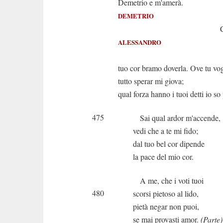
Demetrio e m'amerà.
DEMETRIO
Ch'io par
ALESSANDRO
Al g
tuo cor bramo doverla. Ove tu vog
tutto sperar mi giova;
qual forza hanno i tuoi detti io so
475
Sai qual ardor m'accende,
vedi che a te mi fido;
dal tuo bel cor dipende
la pace del mio cor.
A me, che i voti tuoi
480
scorsi pietoso al lido,
pietà negar non puoi,
se mai provasti amor.
(Parte)