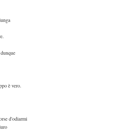
giunga
e.
o dunque
vero.
iarmi
giuro