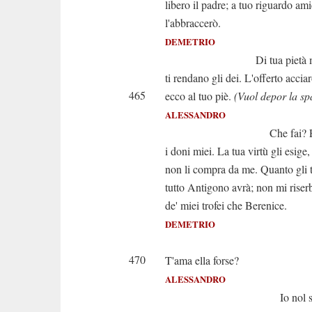
libero il padre; a tuo riguardo am
l'abbraccerò.
DEMETRIO
Di tua pietà mer
ti rendano gli dei. L'offerto accia
465
ecco al tuo piè.
(Vuol depor la sp
ALESSANDRO
Che fai? Prence, 
i doni miei. La tua virtù gli esige,
non li compra da me. Quanto gli t
tutto Antigono avrà; non mi riser
de' miei trofei che Berenice.
DEMETRIO
(Oh d
470
T'ama ella forse?
ALESSANDRO
Io nol so dir; m