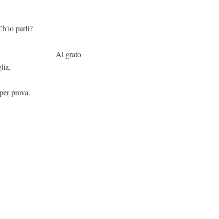
li?
rato
lia,
 per prova.