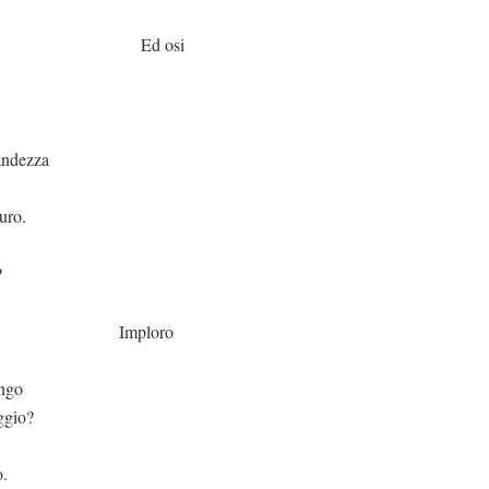
osi
dezza
uro.
?
loro
engo
ggio?
o.