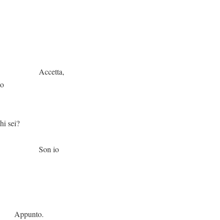
tta,
io
i?
 io
to.