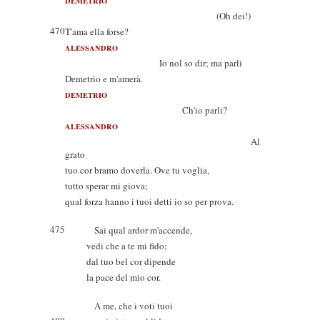
DEMETRIO
(Oh dei!)
470
T'ama ella forse?
ALESSANDRO
Io nol so dir; ma parli
Demetrio e m'amerà.
DEMETRIO
Ch'io parli?
ALESSANDRO
Al
grato
tuo cor bramo doverla. Ove tu voglia,
tutto sperar mi giova;
qual forza hanno i tuoi detti io so per prova.
475
Sai qual ardor m'accende,
vedi che a te mi fido;
dal tuo bel cor dipende
la pace del mio cor.
A me, che i voti tuoi