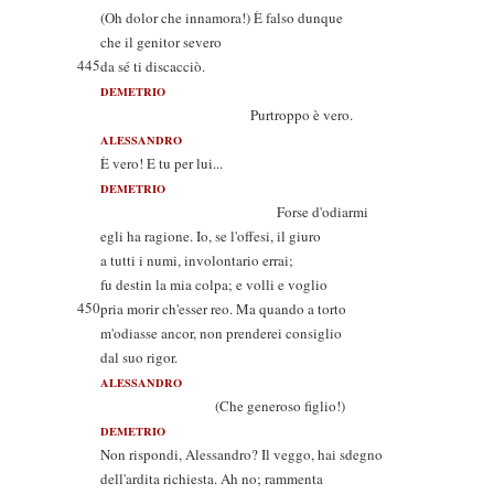
(Oh dolor che innamora!) È falso dunque
che il genitor severo
445
da sé ti discacciò.
DEMETRIO
Purtroppo è vero.
ALESSANDRO
È vero! E tu per lui...
DEMETRIO
Forse d'odiarmi
egli ha ragione. Io, se l'offesi, il giuro
a tutti i numi, involontario errai;
fu destin la mia colpa; e volli e voglio
450
pria morir ch'esser reo. Ma quando a torto
m'odiasse ancor, non prenderei consiglio
dal suo rigor.
ALESSANDRO
(Che generoso figlio!)
DEMETRIO
Non rispondi, Alessandro? Il veggo, hai sdegno
dell'ardita richiesta. Ah no; rammenta