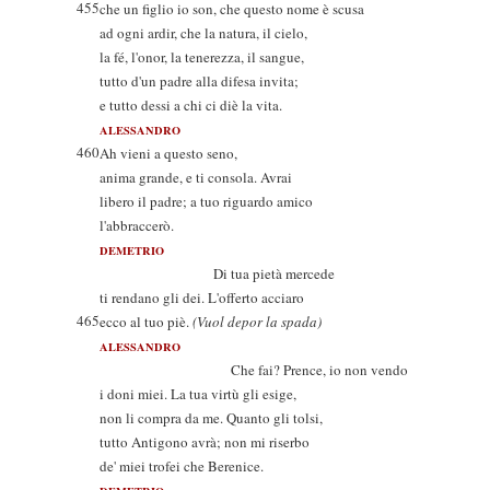
455
che un figlio io son, che questo nome è scusa
ad ogni ardir, che la natura, il cielo,
la fé, l'onor, la tenerezza, il sangue,
tutto d'un padre alla difesa invita;
e tutto dessi a chi ci diè la vita.
ALESSANDRO
460
Ah vieni a questo seno,
anima grande, e ti consola. Avrai
libero il padre; a tuo riguardo amico
l'abbraccerò.
DEMETRIO
Di tua pietà mercede
ti rendano gli dei. L'offerto acciaro
465
ecco al tuo piè.
(Vuol depor la spada)
ALESSANDRO
Che fai? Prence, io non vendo
i doni miei. La tua virtù gli esige,
non li compra da me. Quanto gli tolsi,
tutto Antigono avrà; non mi riserbo
de' miei trofei che Berenice.