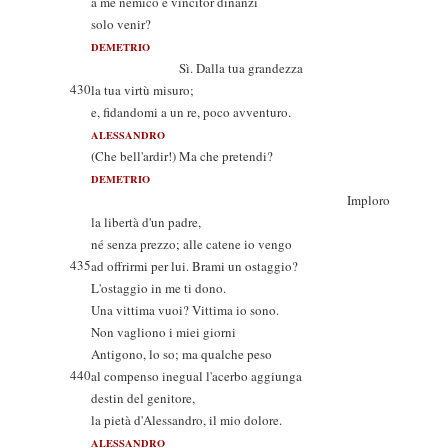
a me nemico e vincitor dinanzi
solo venir?
DEMETRIO
Sì. Dalla tua grandezza
430
la tua virtù misuro;
e, fidandomi a un re, poco avventuro.
ALESSANDRO
(Che bell'ardir!) Ma che pretendi?
DEMETRIO
Imploro
la libertà d'un padre,
né senza prezzo; alle catene io vengo
435
ad offrirmi per lui. Brami un ostaggio?
L'ostaggio in me ti dono.
Una vittima vuoi? Vittima io sono.
Non vagliono i miei giorni
Antigono, lo so; ma qualche peso
440
al compenso inegual l'acerbo aggiunga
destin del genitore,
la pietà d'Alessandro, il mio dolore.
ALESSANDRO