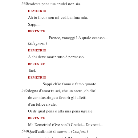
530
codesta pena tua crudel non sia.
DEMETRIO
Ah tu il cor non mi vedi, anima mia.
Sappi...
BERENICE
Prence, vaneggi? A quale eccesso...
(Sdegnosa)
DEMETRIO
A chi deve morir tutto è permesso.
BERENICE
Taci.
DEMETRIO
Sappi ch'io t'amo e t'amo quanto
535
degna d'amor tu sei, che un sacro, oh dio!
dover m'astringe a favorir gli affetti
d'un felice rivale.
Or di' qual pena è alla mia pena uguale.
BERENICE
Ma Demetrio! (Ove son?) Credei... Dovresti...
540
Quell'ardir m'è sì nuovo...
(Confusa)