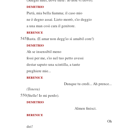
(Sdegni miei, dove siete? Io non vi trovo).
DEMETRIO
Pietà, mia bella fiamma; il caso mio
ne è degno assai. Lieto morrò, s'io deggio
a una man così cara il genitore.
BERENICE
545
Basta. (E amar non degg'io sì amabil core!)
DEMETRIO
Ah se insensibil meno
fossi per me, s'io nel tuo petto avessi
destar saputo una scintilla, a tante
preghiere mie...
BERENICE
Dunque tu credi... Ah prence...
(Tenera)
550
(Stelle! Io mi perdo).
DEMETRIO
Almen finisci.
BERENICE
Oh
dei!