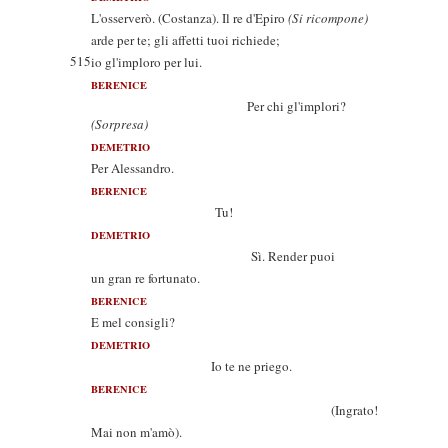
L'osserverò. (Costanza). Il re d'Epiro
(Si ricompone)
arde per te; gli affetti tuoi richiede;
515
io gl'imploro per lui.
BERENICE
Per chi gl'implori?
(Sorpresa)
DEMETRIO
Per Alessandro.
BERENICE
Tu!
DEMETRIO
Sì. Render puoi
un gran re fortunato.
BERENICE
E mel consigli?
DEMETRIO
Io te ne priego.
BERENICE
(Ingrato!
Mai non m'amò).