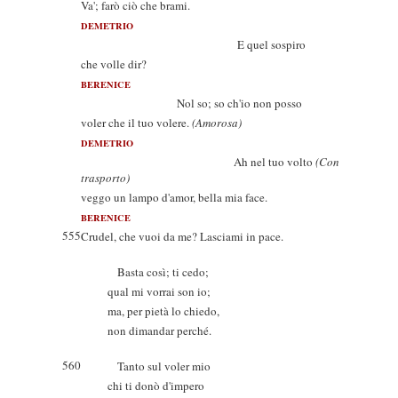
Va'; farò ciò che brami.
DEMETRIO
E quel sospiro
che volle dir?
BERENICE
Nol so; so ch'io non posso
voler che il tuo volere.
(Amorosa)
DEMETRIO
Ah nel tuo volto
(Con
trasporto)
veggo un lampo d'amor, bella mia face.
BERENICE
555
Crudel, che vuoi da me? Lasciami in pace.
Basta così; ti cedo;
qual mi vorrai son io;
ma, per pietà lo chiedo,
non dimandar perché.
560
Tanto sul voler mio
chi ti donò d'impero