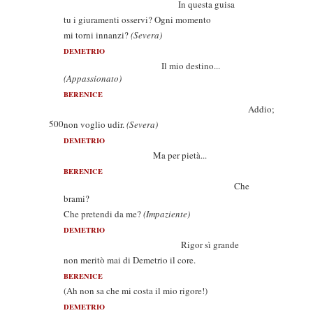
In questa guisa
tu i giuramenti osservi? Ogni momento
mi torni innanzi?
(Severa)
DEMETRIO
Il mio destino...
(Appassionato)
BERENICE
Addio;
500
non voglio udir.
(Severa)
DEMETRIO
Ma per pietà...
BERENICE
Che
brami?
Che pretendi da me?
(Impaziente)
DEMETRIO
Rigor sì grande
non meritò mai di Demetrio il core.
BERENICE
(Ah non sa che mi costa il mio rigore!)
DEMETRIO