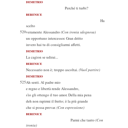
DEMETRIO
Perché ti turbi?
BERENICE
Ha
scelto
520
veramente Alessandro
(Con ironia sdegnosa)
un opportuno intercessor. Gran dritto
invero hai tu di consigliarmi affetti.
DEMETRIO
La cagion se udirai...
BERENICE
Necessario non è; troppo ascoltai.
(Vuol partire)
DEMETRIO
525
Ah senti. Al padre mio
e regno e libertà rende Alessandro,
s'io gli ottengo il tuo amor. Della mia pena
deh non rapirmi il frutto; è la più grande
che si possa provar.
(Con espressione)
BERENICE
Parmi che tanto
(Con
ironia)