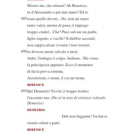
Misero me, che ottenni! Ah Berenice,
tu d'Alessandro e per mia mano! Ed io
485
esser quello dovrei... No, non mi sento
tanto valor; morrei di pena; è impiego
troppo crudel... Che? Puoi salvare un padre,
figlio ingrato, e vacilli? Il dubbio ascondi;
non sappia alcun vivente i tuoi rossori;
490
se dovessi morir, salvalo e mori.
Ardir; l'indugio è colpa. Andiam... Ma viene
la principessa appunto. Ecco il momento
di far la prova estrema.
Assistetemi, o numi; il cor mi trema.
BERENICE
495
Qui Demetrio! S'eviti; è troppo rischio
l'incontro suo.
(Da sé in atto di ritirarsi vedendo
Demetrio)
DEMETRIO
Deh non fuggirmi! Un breve
istante odimi e parti.
BERENICE