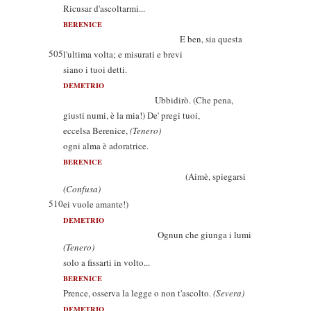
Ricusar d'ascoltarmi...
BERENICE
E ben, sia questa
505
l'ultima volta; e misurati e brevi
siano i tuoi detti.
DEMETRIO
Ubbidirò. (Che pena,
giusti numi, è la mia!) De' pregi tuoi,
eccelsa Berenice,
(Tenero)
ogni alma è adoratrice.
BERENICE
(Aimè, spiegarsi
(Confusa)
510
ei vuole amante!)
DEMETRIO
Ognun che giunga i lumi
(Tenero)
solo a fissarti in volto...
BERENICE
Prence, osserva la legge o non t'ascolto.
(Severa)
DEMETRIO