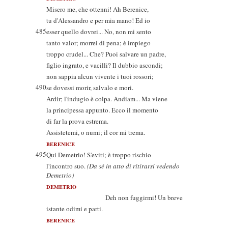
Misero me, che ottenni! Ah Berenice,
tu d'Alessandro e per mia mano! Ed io
485
esser quello dovrei... No, non mi sento
tanto valor; morrei di pena; è impiego
troppo crudel... Che? Puoi salvare un padre,
figlio ingrato, e vacilli? Il dubbio ascondi;
non sappia alcun vivente i tuoi rossori;
490
se dovessi morir, salvalo e mori.
Ardir; l'indugio è colpa. Andiam... Ma viene
la principessa appunto. Ecco il momento
di far la prova estrema.
Assistetemi, o numi; il cor mi trema.
BERENICE
495
Qui Demetrio! S'eviti; è troppo rischio
l'incontro suo.
(Da sé in atto di ritirarsi vedendo
Demetrio)
DEMETRIO
Deh non fuggirmi! Un breve
istante odimi e parti.
BERENICE