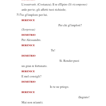
L'osserverò. (Costanza). Il re d'Epiro
(Si ricompone)
arde per te; gli affetti tuoi richiede;
515
io gl'imploro per lui.
BERENICE
Per chi gl'implori?
(Sorpresa)
DEMETRIO
Per Alessandro.
BERENICE
Tu!
DEMETRIO
Sì. Render puoi
un gran re fortunato.
BERENICE
E mel consigli?
DEMETRIO
Io te ne priego.
BERENICE
(Ingrato!
Mai non m'amò).