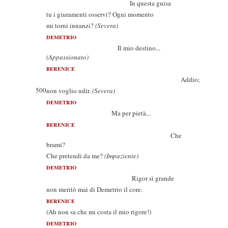
In questa guisa
tu i giuramenti osservi? Ogni momento
mi torni innanzi?
(Severa)
DEMETRIO
Il mio destino...
(Appassionato)
BERENICE
Addio;
500
non voglio udir.
(Severa)
DEMETRIO
Ma per pietà...
BERENICE
Che
brami?
Che pretendi da me?
(Impaziente)
DEMETRIO
Rigor sì grande
non meritò mai di Demetrio il core.
BERENICE
(Ah non sa che mi costa il mio rigore!)
DEMETRIO