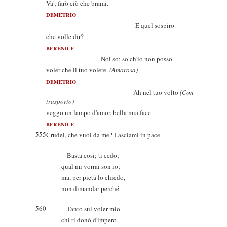
Va'; farò ciò che brami.
DEMETRIO
E quel sospiro
che volle dir?
BERENICE
Nol so; so ch'io non posso
voler che il tuo volere.
(Amorosa)
DEMETRIO
Ah nel tuo volto
(Con
trasporto)
veggo un lampo d'amor, bella mia face.
BERENICE
555
Crudel, che vuoi da me? Lasciami in pace.
Basta così; ti cedo;
qual mi vorrai son io;
ma, per pietà lo chiedo,
non dimandar perché.
560
Tanto sul voler mio
chi ti donò d'impero