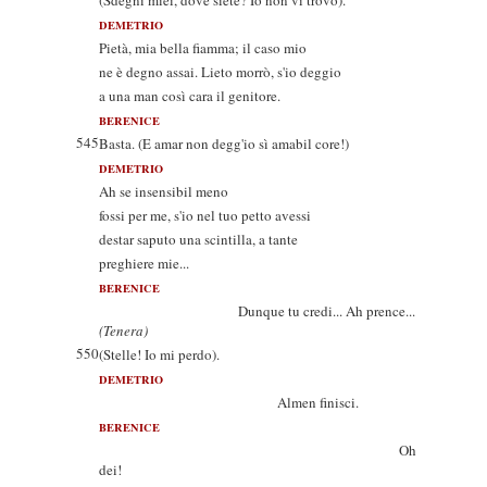
(Sdegni miei, dove siete? Io non vi trovo).
DEMETRIO
Pietà, mia bella fiamma; il caso mio
ne è degno assai. Lieto morrò, s'io deggio
a una man così cara il genitore.
BERENICE
545
Basta. (E amar non degg'io sì amabil core!)
DEMETRIO
Ah se insensibil meno
fossi per me, s'io nel tuo petto avessi
destar saputo una scintilla, a tante
preghiere mie...
BERENICE
Dunque tu credi... Ah prence...
(Tenera)
550
(Stelle! Io mi perdo).
DEMETRIO
Almen finisci.
BERENICE
Oh
dei!