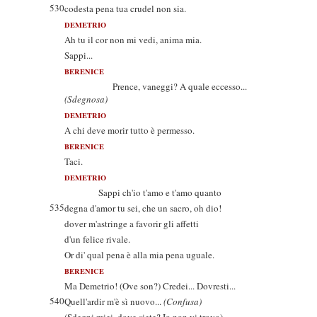
530
codesta pena tua crudel non sia.
DEMETRIO
Ah tu il cor non mi vedi, anima mia.
Sappi...
BERENICE
Prence, vaneggi? A quale eccesso...
(Sdegnosa)
DEMETRIO
A chi deve morir tutto è permesso.
BERENICE
Taci.
DEMETRIO
Sappi ch'io t'amo e t'amo quanto
535
degna d'amor tu sei, che un sacro, oh dio!
dover m'astringe a favorir gli affetti
d'un felice rivale.
Or di' qual pena è alla mia pena uguale.
BERENICE
Ma Demetrio! (Ove son?) Credei... Dovresti...
540
Quell'ardir m'è sì nuovo...
(Confusa)