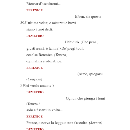
Ricusar d'ascoltarmi...
BERENICE
E ben, sia questa
505
l'ultima volta; e misurati e brevi
siano i tuoi detti.
DEMETRIO
Ubbidirò. (Che pena,
giusti numi, è la mia!) De' pregi tuoi,
eccelsa Berenice,
(Tenero)
ogni alma è adoratrice.
BERENICE
(Aimè, spiegarsi
(Confusa)
510
ei vuole amante!)
DEMETRIO
Ognun che giunga i lumi
(Tenero)
solo a fissarti in volto...
BERENICE
Prence, osserva la legge o non t'ascolto.
(Severa)
DEMETRIO