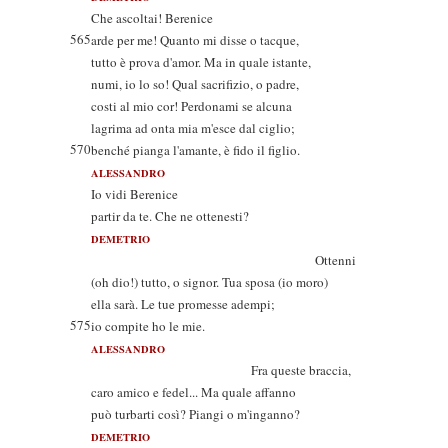
Che ascoltai! Berenice
565
arde per me! Quanto mi disse o tacque,
tutto è prova d'amor. Ma in quale istante,
numi, io lo so! Qual sacrifizio, o padre,
costi al mio cor! Perdonami se alcuna
lagrima ad onta mia m'esce dal ciglio;
570
benché pianga l'amante, è fido il figlio.
ALESSANDRO
Io vidi Berenice
partir da te. Che ne ottenesti?
DEMETRIO
Ottenni
(oh dio!) tutto, o signor. Tua sposa (io moro)
ella sarà. Le tue promesse adempi;
575
io compite ho le mie.
ALESSANDRO
Fra queste braccia,
caro amico e fedel... Ma quale affanno
può turbarti così? Piangi o m'inganno?
DEMETRIO