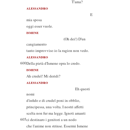
T'ama?
ALESSANDRO
E
mia sposa
oggi esser vuole.
ISMENE
(Oh dei!) D'un
cangiamento
tanto improvviso io la ragion non vedo.
ALESSANDRO
600
Della pietà d'Ismene opra lo credo.
ISMENE
Ah crudel! Mi deridi?
ALESSANDRO
Eh questi
nomi
d'infido e di crudel poni in obblio,
principessa, una volta. I nostri affetti
scelta non fur ma legge. Ignoti amanti
605
ci destinaro i genitori a un nodo
che l'anime non strinse. Essermi Ismene