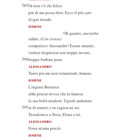
585
Or non v'è chi felice
più di me possa dirsi. Ecco il più caro
d'ogni trionfo.
ISMENE
Oh quanto, ancorché
infido,
(Con ironia)
compatisco Alessandro! Essere amante,
vedersi disprezzar son troppo invero,
590
troppo barbare pene.
ALESSANDRO
Tanto per me non tormentarti, Ismene.
ISMENE
L'ingrata Berenice
alfin pensar dovea che tu famosa
la sua beltà rendesti. Uguali andranno
595
ai dì remoti, e tu cagion ne sei,
Tessalonica a Troia, Elena a lei.
ALESSANDRO
Forse m'ama perciò.
ISMENE