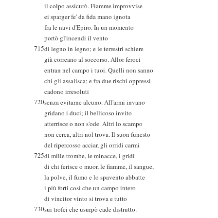
il colpo assicurò. Fiamme improvvise
ei sparger fe' da fida mano ignota
fra le navi d'Epiro. In un momento
portò gl'incendi il vento
715
di legno in legno; e le terrestri schiere
già correano al soccorso. Allor feroci
entran nel campo i tuoi. Quelli non sanno
chi gli assalisca; e fra due rischi oppressi
cadono irresoluti
720
senza evitarne alcuno. All'armi invano
gridano i duci; il bellicoso invito
atterrisce o non s'ode. Altri lo scampo
non cerca, altri nol trova. Il suon funesto
del ripercosso acciar, gli orridi carmi
725
di mille trombe, le minacce, i gridi
di chi ferisce o muor, le fiamme, il sangue,
la polve, il fumo e lo spavento abbatte
i più forti così che un campo intero
di vincitor vinto si trova e tutto
730
sui trofei che usurpò cade distrutto.