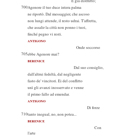
È già distrutto;
700
Agenore il tuo duce intera palma
ne riportò. Dal messaggier, che ascoso
non lungi attende, il resto udrai. T'affretta,
che assalir la città non ponno i tuoi,
finché pegno vi resti.
ANTIGONO
Onde soccorso
705
ebbe Agenore mai?
BERENICE
Dal suo consiglio,
dall'altrui fedeltà, dal negligente
fasto de' vincitori. Ei del conflitto
unì gli avanzi inosservato e venne
il primo fallo ad emendar.
ANTIGONO
Di forze
710
tanto inegual, no, non potea...
BERENICE
Con
l'arte