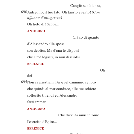
Cangiò sembianza,
690
Antigono, il tuo fato. Oh fausto evento!
(Con
affanno d’allegrezza)
Oh lieto dì! Sappi...
ANTIGONO
Già so di quanto
d'Alessandro alla sposa
son debitor. Ma d'una fé disponi
che a me legasti, io non disciolsi.
BERENICE
Oh
dei!
695
Non ci arrestiam. Per quel cammino ignoto
che quindi al mar conduce, alle tue schiere
sollecito ti rendi ed Alessandro
farai tremar.
ANTIGONO
Che dici! Ai muri intorno
l'esercito d'Epiro...
BERENICE