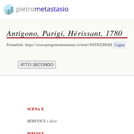
Antigono, Parigi, Hérissant, 1780
Permalink:
https://www.progettometastasio.it/testi/ANTIGONO|H
Copia
SCENA X
BERENICE e detti
BERENICE