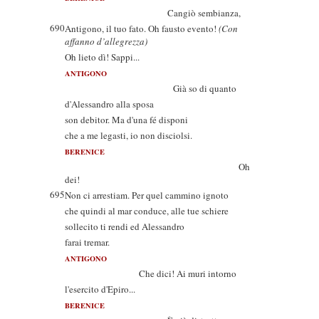
Cangiò sembianza,
690
Antigono, il tuo fato. Oh fausto evento!
(Con
affanno d’allegrezza)
Oh lieto dì! Sappi...
ANTIGONO
Già so di quanto
d'Alessandro alla sposa
son debitor. Ma d'una fé disponi
che a me legasti, io non disciolsi.
BERENICE
Oh
dei!
695
Non ci arrestiam. Per quel cammino ignoto
che quindi al mar conduce, alle tue schiere
sollecito ti rendi ed Alessandro
farai tremar.
ANTIGONO
Che dici! Ai muri intorno
l'esercito d'Epiro...
BERENICE