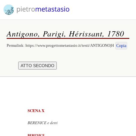
Antigono, Parigi, Hérissant, 1780
Permalink:
https://www.progettometastasio.it/testi/ANTIGONO|H
Copia
SCENA X
BERENICE e detti
BERENICE