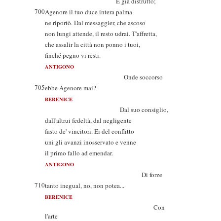
È già distrutto;
700
Agenore il tuo duce intera palma
ne riportò. Dal messaggier, che ascoso
non lungi attende, il resto udrai. T'affretta,
che assalir la città non ponno i tuoi,
finché pegno vi resti.
ANTIGONO
Onde soccorso
705
ebbe Agenore mai?
BERENICE
Dal suo consiglio,
dall'altrui fedeltà, dal negligente
fasto de' vincitori. Ei del conflitto
unì gli avanzi inosservato e venne
il primo fallo ad emendar.
ANTIGONO
Di forze
710
tanto inegual, no, non potea...
BERENICE
Con
l'arte