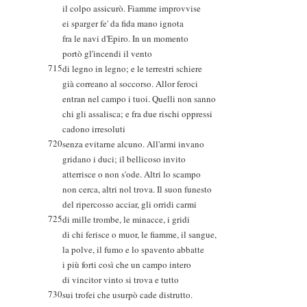
il colpo assicurò. Fiamme improvvise
ei sparger fe' da fida mano ignota
fra le navi d'Epiro. In un momento
portò gl'incendi il vento
715
di legno in legno; e le terrestri schiere
già correano al soccorso. Allor feroci
entran nel campo i tuoi. Quelli non sanno
chi gli assalisca; e fra due rischi oppressi
cadono irresoluti
720
senza evitarne alcuno. All'armi invano
gridano i duci; il bellicoso invito
atterrisce o non s'ode. Altri lo scampo
non cerca, altri nol trova. Il suon funesto
del ripercosso acciar, gli orridi carmi
725
di mille trombe, le minacce, i gridi
di chi ferisce o muor, le fiamme, il sangue,
la polve, il fumo e lo spavento abbatte
i più forti così che un campo intero
di vincitor vinto si trova e tutto
730
sui trofei che usurpò cade distrutto.