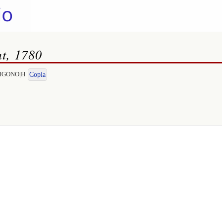
nt, 1780
NTIGONO|H
Copia