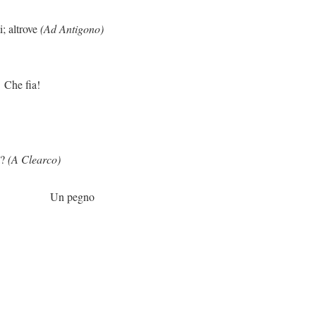
rove
(Ad Antigono)
a!
?
(A Clearco)
gno