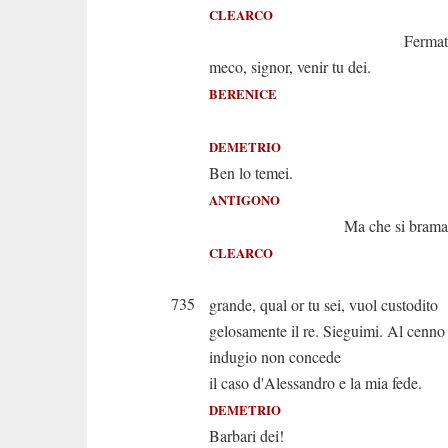
CLEARCO
Fermati; alt
meco, signor, venir tu dei.
BERENICE
Che fi
DEMETRIO
Ben lo temei.
ANTIGONO
Ma che si brama
CLEARCO
Un pe
735
grande, qual or tu sei, vuol custodito
gelosamente il re. Sieguimi. Al cenno
indugio non concede
il caso d'Alessandro e la mia fede.
DEMETRIO
Barbari dei!