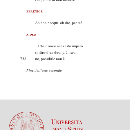
BERENICE
Ah non nacqui, oh dio, per te!
A DUE
Che d'amor nel vasto impero
si ritrovi un duol più fiero,
785
no, possibile non è.
Fine dell’atto secondo