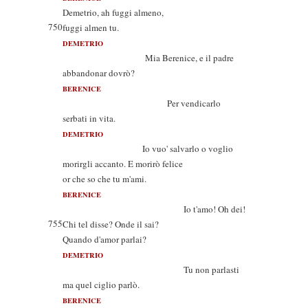
Demetrio, ah fuggi almeno,
750
fuggi almen tu.
DEMETRIO
Mia Berenice, e il padre
abbandonar dovrò?
BERENICE
Per vendicarlo
serbati in vita.
DEMETRIO
Io vuo' salvarlo o voglio
morirgli accanto. E morirò felice
or che so che tu m'ami.
BERENICE
Io t'amo! Oh dei!
755
Chi tel disse? Onde il sai?
Quando d'amor parlai?
DEMETRIO
Tu non parlasti
ma quel ciglio parlò.
BERENICE