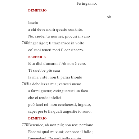
Fu inganno.
DEMETRIO
Ah
lascia
a chi deve morir questo conforto.
No, crudel tu non sei; procuri invano
760
finger rigor; ti trasparisce in volto
co' suoi teneri moti il cor sincero.
BERENICE
E tu dici d'amarmi? Ah non è vero.
Ti sarebbe più cara
la mia virtù; non ti parria trionfo
765
la debolezza mia; verresti meno
a farmi guerra; estingueresti un foco
che ci rende infelici,
può farci rei; non cercheresti, ingrato,
saper per te fra quali angustie io sono.
DEMETRIO
770
Berenice, ah non più; son reo; perdono.
Eccomi qual mi vuoi; conosco il fallo;
l'emenderò. Da così bella scorta