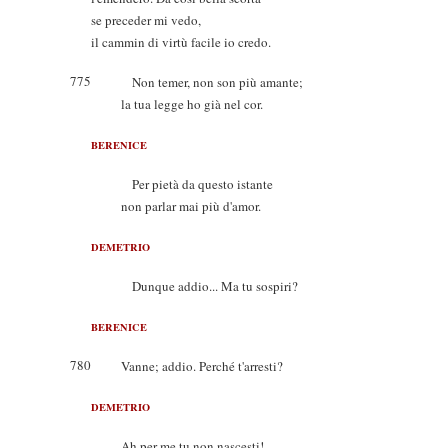
se preceder mi vedo,
il cammin di virtù facile io credo.
775
Non temer, non son più amante;
la tua legge ho già nel cor.
BERENICE
Per pietà da questo istante
non parlar mai più d'amor.
DEMETRIO
Dunque addio... Ma tu sospiri?
BERENICE
780
Vanne; addio. Perché t'arresti?
DEMETRIO
Ah per me tu non nascesti!