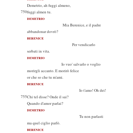
Demetrio, ah fuggi almeno,
750
fuggi almen tu.
DEMETRIO
Mia Berenice, e il padre
abbandonar dovrò?
BERENICE
Per vendicarlo
serbati in vita.
DEMETRIO
Io vuo' salvarlo o voglio
morirgli accanto. E morirò felice
or che so che tu m'ami.
BERENICE
Io t'amo! Oh dei!
755
Chi tel disse? Onde il sai?
Quando d'amor parlai?
DEMETRIO
Tu non parlasti
ma quel ciglio parlò.
BERENICE