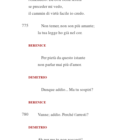
se preceder mi vedo,
il cammin di virtù facile io credo.
775
Non temer, non son più amante;
la tua legge ho già nel cor.
BERENICE
Per pietà da questo istante
non parlar mai più d'amor.
DEMETRIO
Dunque addio... Ma tu sospiri?
BERENICE
780
Vanne; addio. Perché t'arresti?
DEMETRIO
Ah per me tu non nascesti!