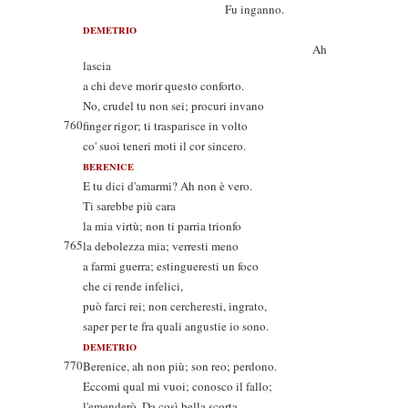
Fu inganno.
DEMETRIO
Ah
lascia
a chi deve morir questo conforto.
No, crudel tu non sei; procuri invano
760
finger rigor; ti trasparisce in volto
co' suoi teneri moti il cor sincero.
BERENICE
E tu dici d'amarmi? Ah non è vero.
Ti sarebbe più cara
la mia virtù; non ti parria trionfo
765
la debolezza mia; verresti meno
a farmi guerra; estingueresti un foco
che ci rende infelici,
può farci rei; non cercheresti, ingrato,
saper per te fra quali angustie io sono.
DEMETRIO
770
Berenice, ah non più; son reo; perdono.
Eccomi qual mi vuoi; conosco il fallo;
l'emenderò. Da così bella scorta