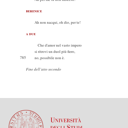
BERENICE
Ah non nacqui, oh dio, per te!
A DUE
Che d'amor nel vasto impero
si ritrovi un duol più fiero,
785
no, possibile non è.
Fine dell’atto secondo