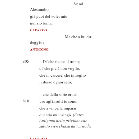
Sì; ad
Alessandro
già puoi del voler mio
nunzio tornar.
CLEARCO
Ma che a lui dir
degg'io?
ANTIGONO
805
Di' che ricuso il trono;
di' che pietà non voglio,
che in carcere, che in soglio
l'istesso ognor sarò,
che della sorte ormai
810
uso agl'insulti io sono,
che a vincerla imparai
quando mi lusingò.
(Entra
Antigono nella prigione che
subito vien chiusa da’ custodi)
CLEARCO