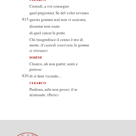
Custodi, a voi consegno
quel prigionier. Se del voler sovrano
815
questa gemma real non vi assicura,
disserrar non osate
di quel carcer le porte.
Chi trasgredisce il cenno è reo di
morte.
(I custodi osservata la gemma
si ritirano)
ISMENE
Clearco, ah non partir; senti e
pietoso
820
di sì fiere vicende...
CLEARCO
Perdona, udir non posso; il re
m'attende.
(Parte)