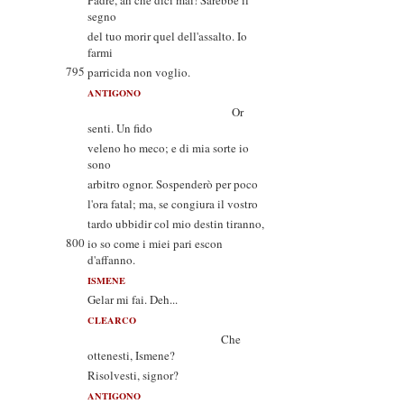
Padre, ah che dici mai! Sarebbe il
segno
del tuo morir quel dell'assalto. Io
farmi
795
parricida non voglio.
ANTIGONO
Or
senti. Un fido
veleno ho meco; e di mia sorte io
sono
arbitro ognor. Sospenderò per poco
l'ora fatal; ma, se congiura il vostro
tardo ubbidir col mio destin tiranno,
800
io so come i miei pari escon
d'affanno.
ISMENE
Gelar mi fai. Deh...
CLEARCO
Che
ottenesti, Ismene?
Risolvesti, signor?
ANTIGONO