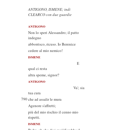
ANTIGONO, ISMENE; indi
CLEARCO con due guardie
ANTIGONO
Non lo speri Alessandro; il patto
indegno
abborrisco, ricuso. Io Berenice
cedere al mio nemico!
ISMENE
E
qual ci resta
altra speme, signor?
ANTIGONO
Va'; sia
tua cura
790
che ad assalir le mura
Agenore s'affretti;
più del mio rischio il cenno mio
rispetti.
ISMENE