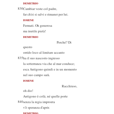
DEMETRIO
830
Cambiar veste col padre,
far ch'ei si salvi e rimaner per lui.
ISMENE
Fermati. Oh generosa
ma inutile pietà!
DEMETRIO
Perché? Di
questo
orrido loco al limitare accanto
835
ha il suo nascosto ingresso
la sotterranea via che al mar conduce;
esca Antigono quindi e in un momento
nel suo campo sarà.
ISMENE
Racchiuso,
oh dio!
Antigono è colà; né quelle porte
840
senza la regia impronta
v'è speranza d'aprir.
DEMETRIO