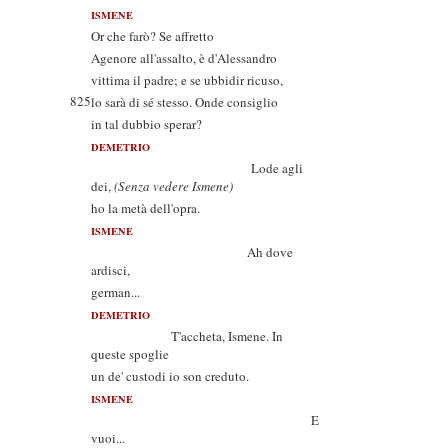
ISMENE
Or che farò? Se affretto
Agenore all'assalto, è d'Alessandro
vittima il padre; e se ubbidir ricuso,
825
lo sarà di sé stesso. Onde consiglio
in tal dubbio sperar?
DEMETRIO
Lode agli
dei,
(Senza vedere Ismene)
ho la metà dell'opra.
ISMENE
Ah dove
ardisci,
german...
DEMETRIO
T'accheta, Ismene. In
queste spoglie
un de' custodi io son creduto.
ISMENE
E
vuoi...