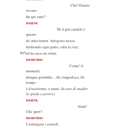
Che! Giunto
invano
fin qui sarei?
ISMENE
Né il più crudele è
questo
de' miei terrori. Antigono ricusa
furibondo ogni patto; odia la vita;
845
ed ha seco un velen.
DEMETRIO
Come! A
momenti
dunque potrebbe... Ah s'impedisca. Or
tempo
è d'assistermi, o numi.
(In atto di snudar
la spada e partire)
ISMENE
Aimè!
Che speri?
DEMETRIO
Costringere i custodi