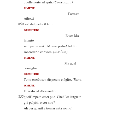
quelle porte ad aprir.
(Come sopra)
ISMENE
T'arresta.
Affretti
850
così del padre il fato.
DEMETRIO
È ver. Ma
intanto
se il padre mai... Misero padre! Addio;
soccorrerlo convien.
(Risoluto)
ISMENE
Ma qual
consiglio...
DEMETRIO
Tutto oserò; son disperato e figlio.
(Parte)
ISMENE
Funesto ad Alessandro
855
quell'impeto esser può. Che! Per l'ingrato
già palpiti, o cor mio?
Ah per quanti a tremar nata son io!