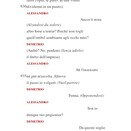
turbi l'opra, se parto. In due vorrei
930
dividermi in un punto).
ALESSANDRO
Ancor ti resta
(Alzandosi da sedere)
altro forse a tentar? Perché non togli
quell'orribil sembiante agli occhi miei?
DEMETRIO
(Andrò? No; perderei
(Senza udirlo)
il frutto dell'impresa).
ALESSANDRO
Ah l'insensato
935
né pur m'ascolta. Altrove
il passo io volgerò.
(Vuol partire)
DEMETRIO
Ferma.
(Opponendosi)
ALESSANDRO
Son io
dunque tuo prigionier?
DEMETRIO
Da queste soglie