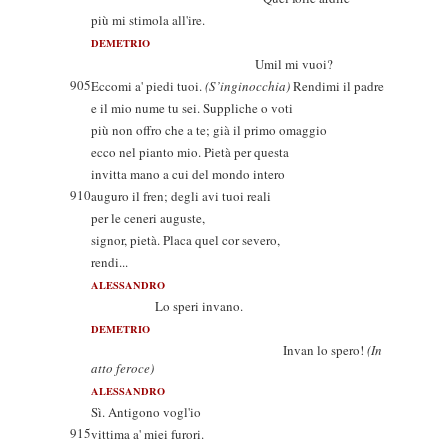
più mi stimola all'ire.
DEMETRIO
Umil mi vuoi?
905
Eccomi a' piedi tuoi.
(S’inginocchia)
Rendimi il padre
e il mio nume tu sei. Suppliche o voti
più non offro che a te; già il primo omaggio
ecco nel pianto mio. Pietà per questa
invitta mano a cui del mondo intero
910
auguro il fren; degli avi tuoi reali
per le ceneri auguste,
signor, pietà. Placa quel cor severo,
rendi...
ALESSANDRO
Lo speri invano.
DEMETRIO
Invan lo spero!
(In
atto feroce)
ALESSANDRO
Sì. Antigono vogl'io
915
vittima a' miei furori.