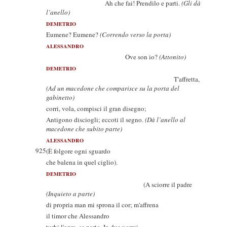
Ah che fai! Prendilo e parti.
(Gli dà
l’anello)
DEMETRIO
Eumene? Eumene?
(Correndo verso la porta)
ALESSANDRO
Ove son io?
(Attonito)
DEMETRIO
T'affretta,
(Ad un macedone che comparisce su la porta del
gabinetto)
corri, vola, compisci il gran disegno;
Antigono disciogli; eccoti il segno.
(Dà l’anello al
macedone che subito parte)
ALESSANDRO
925
(È folgore ogni sguardo
che balena in quel ciglio).
DEMETRIO
(A sciorre il padre
(Inquieto a parte)
di propria man mi sprona il cor; m'affrena
il timor che Alessandro