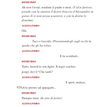
DEMETRIO
Ah non l'avrai; rendimi il padre o mori.
(S’alza furioso;
prende con la sinistra il destro braccio d’Alessandro in
guisa ch’ei non possa scuotersi; e con la destra lo
disarma)
ALESSANDRO
Olà.
DEMETRIO
Taci o t'uccido.
(Presentandogli sugli occhi la
spada che gli ha tolta)
ALESSANDRO
E tu scordasti...
DEMETRIO
Tutto, fuorch'io son figlio. Il regio cerchio
porgi; dov'è? Che tardi?
ALESSANDRO
E speri, audace,
920
ch'io pronto ad appagarti...
DEMETRIO
Dunque mori.
(In atto di ferire)
ALESSANDRO