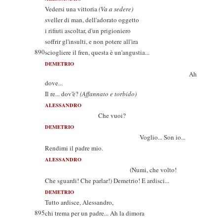
Vedersi una vittoria
(Va a sedere)
sveller di man, dell'adorato oggetto
i rifiuti ascoltar, d'un prigioniero
soffrir gl'insulti, e non potere all'ira
890
sciogliere il fren, questa è un'angustia...
DEMETRIO
Ah
dove...
Il re... dov'è?
(Affannato e torbido)
ALESSANDRO
Che vuoi?
DEMETRIO
Voglio... Son io...
Rendimi il padre mio.
ALESSANDRO
(Numi, che volto!
Che sguardi! Che parlar!) Demetrio! E ardisci...
DEMETRIO
Tutto ardisce, Alessandro,
895
chi trema per un padre... Ah la dimora