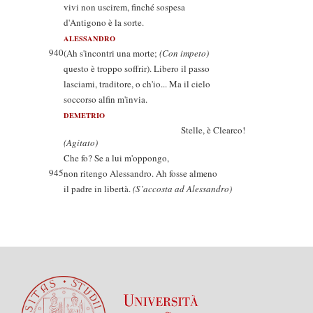
vivi non uscirem, finché sospesa
d'Antigono è la sorte.
ALESSANDRO
940
(Ah s'incontri una morte;
(Con impeto)
questo è troppo soffrir). Libero il passo
lasciami, traditore, o ch'io... Ma il cielo
soccorso alfin m'invia.
DEMETRIO
Stelle, è Clearco!
(Agitato)
Che fo? Se a lui m'oppongo,
945
non ritengo Alessandro. Ah fosse almeno
il padre in libertà.
(S’accosta ad Alessandro)