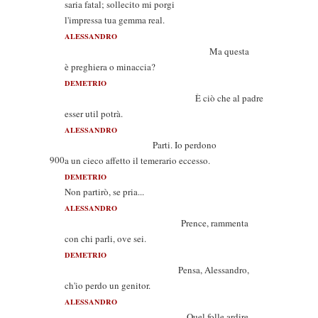
saria fatal; sollecito mi porgi
l'impressa tua gemma real.
ALESSANDRO
Ma questa
è preghiera o minaccia?
DEMETRIO
È ciò che al padre
esser util potrà.
ALESSANDRO
Parti. Io perdono
900
a un cieco affetto il temerario eccesso.
DEMETRIO
Non partirò, se pria...
ALESSANDRO
Prence, rammenta
con chi parli, ove sei.
DEMETRIO
Pensa, Alessandro,
ch'io perdo un genitor.
ALESSANDRO
Quel folle ardire